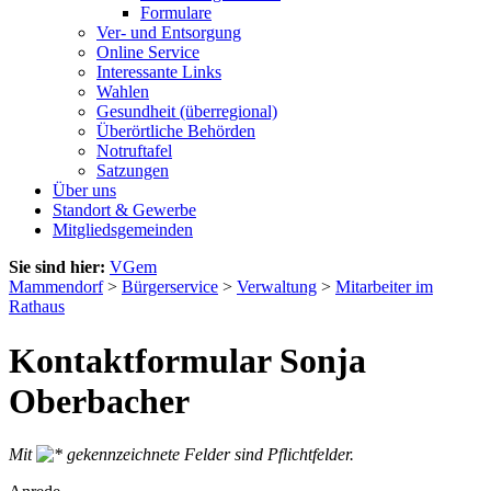
Formulare
Ver- und Entsorgung
Online Service
Interessante Links
Wahlen
Gesundheit (überregional)
Überörtliche Behörden
Notruftafel
Satzungen
Über uns
Standort & Gewerbe
Mitgliedsgemeinden
Sie sind hier:
VGem
Mammendorf
>
Bürgerservice
>
Verwaltung
>
Mitarbeiter im
Rathaus
Kontaktformular Sonja
Oberbacher
Mit
gekennzeichnete Felder sind Pflichtfelder.