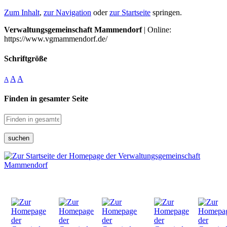
Zum Inhalt
,
zur Navigation
oder
zur Startseite
springen.
Verwaltungsgemeinschaft Mammendorf
| Online:
https://www.vgmammendorf.de/
Schriftgröße
A
A
A
Finden in gesamter Seite
suchen