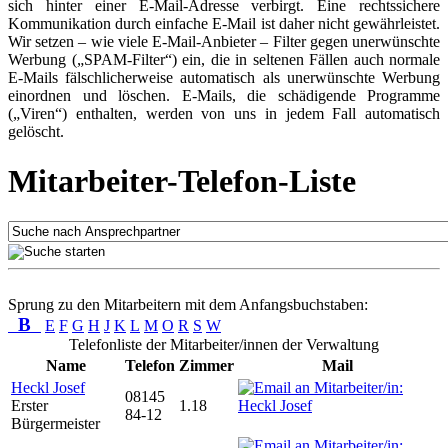
sich hinter einer E-Mail-Adresse verbirgt. Eine rechtssichere
Kommunikation durch einfache E-Mail ist daher nicht gewährleistet.
Wir setzen – wie viele E-Mail-Anbieter – Filter gegen unerwünschte
Werbung („SPAM-Filter“) ein, die in seltenen Fällen auch normale
E-Mails fälschlicherweise automatisch als unerwünschte Werbung
einordnen und löschen. E-Mails, die schädigende Programme
(„Viren“) enthalten, werden von uns in jedem Fall automatisch
gelöscht.
Mitarbeiter-Telefon-Liste
Sprung zu den Mitarbeitern mit dem Anfangsbuchstaben:
B
E
F
G
H
J
K
L
M
O
R
S
W
Telefonliste der Mitarbeiter/innen der Verwaltung
Name
Telefon
Zimmer
Mail
Heckl Josef
08145
Erster
1.18
84-12
Bürgermeister