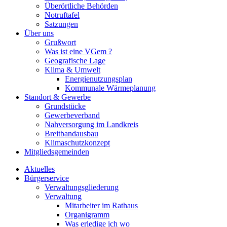
Überörtliche Behörden
Notruftafel
Satzungen
Über uns
Grußwort
Was ist eine VGem ?
Geografische Lage
Klima & Umwelt
Energienutzungsplan
Kommunale Wärmeplanung
Standort & Gewerbe
Grundstücke
Gewerbeverband
Nahversorgung im Landkreis
Breitbandausbau
Klimaschutzkonzept
Mitgliedsgemeinden
Aktuelles
Bürgerservice
Verwaltungsgliederung
Verwaltung
Mitarbeiter im Rathaus
Organigramm
Was erledige ich wo