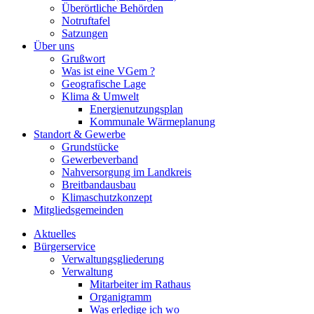
Überörtliche Behörden
Notruftafel
Satzungen
Über uns
Grußwort
Was ist eine VGem ?
Geografische Lage
Klima & Umwelt
Energienutzungsplan
Kommunale Wärmeplanung
Standort & Gewerbe
Grundstücke
Gewerbeverband
Nahversorgung im Landkreis
Breitbandausbau
Klimaschutzkonzept
Mitgliedsgemeinden
Aktuelles
Bürgerservice
Verwaltungsgliederung
Verwaltung
Mitarbeiter im Rathaus
Organigramm
Was erledige ich wo