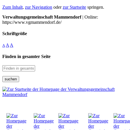
Zum Inhalt
,
zur Navigation
oder
zur Startseite
springen.
Verwaltungsgemeinschaft Mammendorf
| Online:
https://www.vgmammendorf.de/
Schriftgröße
A
A
A
Finden in gesamter Seite
suchen