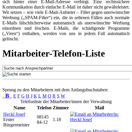
sich hinter einer E-Mail-Adresse verbirgt. Eine rechtssichere
Kommunikation durch einfache E-Mail ist daher nicht gewährleistet.
Wir setzen – wie viele E-Mail-Anbieter – Filter gegen unerwünschte
Werbung („SPAM-Filter“) ein, die in seltenen Fällen auch normale
E-Mails fälschlicherweise automatisch als unerwünschte Werbung
einordnen und löschen. E-Mails, die schädigende Programme
(„Viren“) enthalten, werden von uns in jedem Fall automatisch
gelöscht.
Mitarbeiter-Telefon-Liste
Sprung zu den Mitarbeitern mit dem Anfangsbuchstaben:
B
E
F
G
H
J
K
L
M
O
R
S
W
Telefonliste der Mitarbeiter/innen der Verwaltung
Name
Telefon
Zimmer
Mail
Heckl Josef
08145
Erster
1.18
84-12
Bürgermeister