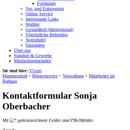
Formulare
Ver- und Entsorgung
Online Service
Interessante Links
Wahlen
Gesundheit (überregional)
Überörtliche Behörden
Notruftafel
Satzungen
Über uns
Standort & Gewerbe
Mitgliedsgemeinden
Sie sind hier:
VGem
Mammendorf
>
Bürgerservice
>
Verwaltung
>
Mitarbeiter im
Rathaus
Kontaktformular Sonja
Oberbacher
Mit
gekennzeichnete Felder sind Pflichtfelder.