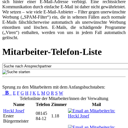
sich hinter einer E-Mail-Adresse verbirgt. Eine rechtssichere
Kommunikation durch einfache E-Mail ist daher nicht gewährleistet.
Wir setzen – wie viele E-Mail-Anbieter – Filter gegen unerwünschte
Werbung („SPAM-Filter“) ein, die in seltenen Fällen auch normale
E-Mails fälschlicherweise automatisch als unerwünschte Werbung
einordnen und löschen. E-Mails, die schädigende Programme
(„Viren“) enthalten, werden von uns in jedem Fall automatisch
gelöscht.
Mitarbeiter-Telefon-Liste
Sprung zu den Mitarbeitern mit dem Anfangsbuchstaben:
B
E
F
G
H
J
K
L
M
O
R
S
W
Telefonliste der Mitarbeiter/innen der Verwaltung
Name
Telefon
Zimmer
Mail
Heckl Josef
08145
Erster
1.18
84-12
Bürgermeister