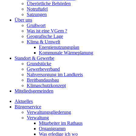
Überörtliche Behörden
Notruftafel
Satzungen
Über uns
Grußwort
Was ist eine VGem ?
Geografische Lage
Klima & Umwelt
Energienutzungsplan
Kommunale Wärmeplanung
Standort & Gewerbe
Grundstücke
Gewerbeverband
Nahversorgung im Landkreis
Breitbandausbau
Klimaschutzkonzept
Mitgliedsgemeinden
Aktuelles
Bürgerservice
Verwaltungsgliederung
Verwaltung
Mitarbeiter im Rathaus
Organigramm
Was erledige ich wo