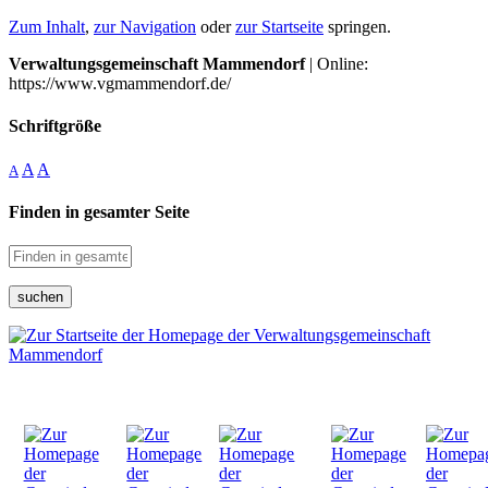
Zum Inhalt
,
zur Navigation
oder
zur Startseite
springen.
Verwaltungsgemeinschaft Mammendorf
| Online:
https://www.vgmammendorf.de/
Schriftgröße
A
A
A
Finden in gesamter Seite
suchen