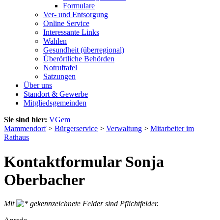
Formulare
Ver- und Entsorgung
Online Service
Interessante Links
Wahlen
Gesundheit (überregional)
Überörtliche Behörden
Notruftafel
Satzungen
Über uns
Standort & Gewerbe
Mitgliedsgemeinden
Sie sind hier:
VGem
Mammendorf
>
Bürgerservice
>
Verwaltung
>
Mitarbeiter im
Rathaus
Kontaktformular Sonja
Oberbacher
Mit
gekennzeichnete Felder sind Pflichtfelder.