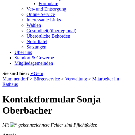
Formulare
Ver- und Entsorgung
Online Service
Interessante Links
Wahlen
Gesundheit (überregional)
Überörtliche Behörden
Notruftafel
Satzungen
Über uns
Standort & Gewerbe
Mitgliedsgemeinden
Sie sind hier:
VGem
Mammendorf
>
Bürgerservice
>
Verwaltung
>
Mitarbeiter im
Rathaus
Kontaktformular Sonja
Oberbacher
Mit
gekennzeichnete Felder sind Pflichtfelder.