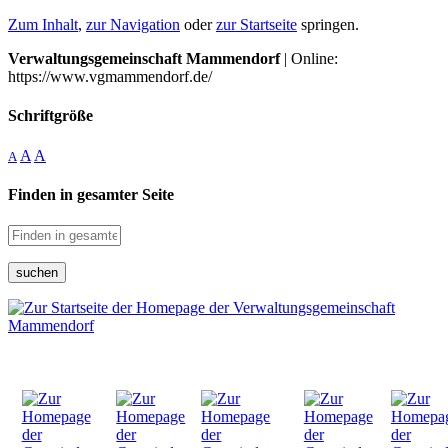
Zum Inhalt
,
zur Navigation
oder
zur Startseite
springen.
Verwaltungsgemeinschaft Mammendorf
| Online:
https://www.vgmammendorf.de/
Schriftgröße
A
A
A
Finden in gesamter Seite
suchen