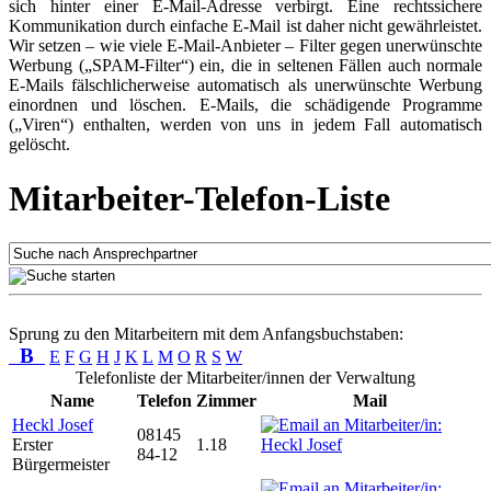
sich hinter einer E-Mail-Adresse verbirgt. Eine rechtssichere
Kommunikation durch einfache E-Mail ist daher nicht gewährleistet.
Wir setzen – wie viele E-Mail-Anbieter – Filter gegen unerwünschte
Werbung („SPAM-Filter“) ein, die in seltenen Fällen auch normale
E-Mails fälschlicherweise automatisch als unerwünschte Werbung
einordnen und löschen. E-Mails, die schädigende Programme
(„Viren“) enthalten, werden von uns in jedem Fall automatisch
gelöscht.
Mitarbeiter-Telefon-Liste
Sprung zu den Mitarbeitern mit dem Anfangsbuchstaben:
B
E
F
G
H
J
K
L
M
O
R
S
W
Telefonliste der Mitarbeiter/innen der Verwaltung
Name
Telefon
Zimmer
Mail
Heckl Josef
08145
Erster
1.18
84-12
Bürgermeister