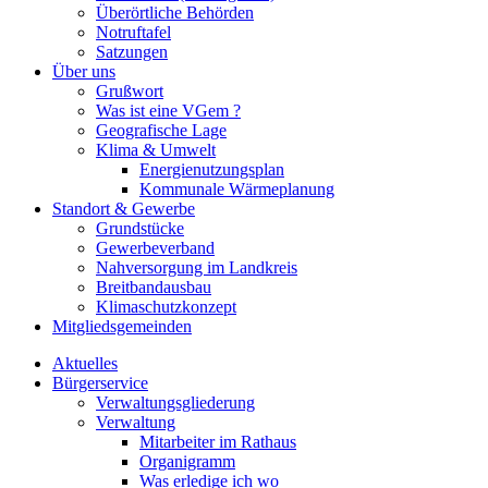
Überörtliche Behörden
Notruftafel
Satzungen
Über uns
Grußwort
Was ist eine VGem ?
Geografische Lage
Klima & Umwelt
Energienutzungsplan
Kommunale Wärmeplanung
Standort & Gewerbe
Grundstücke
Gewerbeverband
Nahversorgung im Landkreis
Breitbandausbau
Klimaschutzkonzept
Mitgliedsgemeinden
Aktuelles
Bürgerservice
Verwaltungsgliederung
Verwaltung
Mitarbeiter im Rathaus
Organigramm
Was erledige ich wo