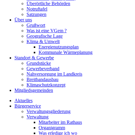
Überörtliche Behörden
Notruftafel
Satzungen
Über uns
Grußwort
Was ist eine VGem ?
Geografische Lage
Klima & Umwelt
Energienutzungsplan
Kommunale Wärmeplanung
Standort & Gewerbe
Grundstücke
Gewerbeverband
Nahversorgung im Landkreis
Breitbandausbau
Klimaschutzkonzept
Mitgliedsgemeinden
Aktuelles
Bürgerservice
Verwaltungsgliederung
Verwaltung
Mitarbeiter im Rathaus
Organigramm
Was erledige ich wo