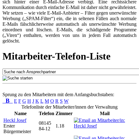
sich hinter einer E-Mail-Adresse verbirgt. Eine rechtssichere
Kommunikation durch einfache E-Mail ist daher nicht gewährleistet.
Wir setzen – wie viele E-Mail-Anbieter – Filter gegen unerwünschte
Werbung („SPAM-Filter“) ein, die in seltenen Fällen auch normale
E-Mails fälschlicherweise automatisch als unerwünschte Werbung
einordnen und löschen. E-Mails, die schädigende Programme
(„Viren“) enthalten, werden von uns in jedem Fall automatisch
gelöscht.
Mitarbeiter-Telefon-Liste
Sprung zu den Mitarbeitern mit dem Anfangsbuchstaben:
B
E
F
G
H
J
K
L
M
O
R
S
W
Telefonliste der Mitarbeiter/innen der Verwaltung
Name
Telefon
Zimmer
Mail
Heckl Josef
08145
Erster
1.18
84-12
Bürgermeister