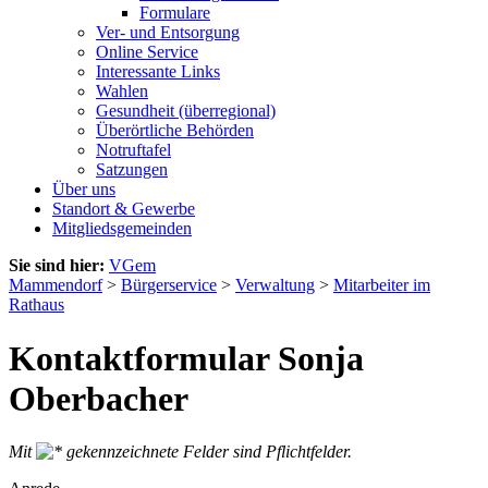
Formulare
Ver- und Entsorgung
Online Service
Interessante Links
Wahlen
Gesundheit (überregional)
Überörtliche Behörden
Notruftafel
Satzungen
Über uns
Standort & Gewerbe
Mitgliedsgemeinden
Sie sind hier:
VGem
Mammendorf
>
Bürgerservice
>
Verwaltung
>
Mitarbeiter im
Rathaus
Kontaktformular Sonja
Oberbacher
Mit
gekennzeichnete Felder sind Pflichtfelder.