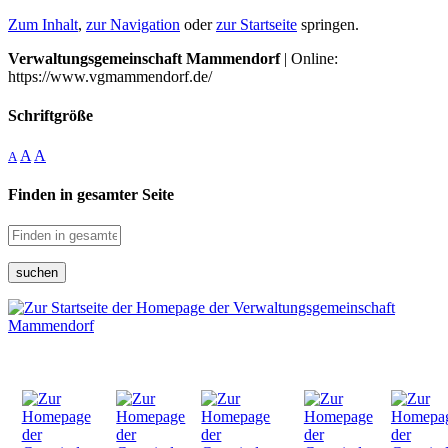
Zum Inhalt
,
zur Navigation
oder
zur Startseite
springen.
Verwaltungsgemeinschaft Mammendorf
| Online:
https://www.vgmammendorf.de/
Schriftgröße
A
A
A
Finden in gesamter Seite
suchen