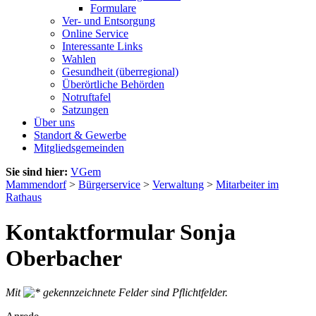
Formulare
Ver- und Entsorgung
Online Service
Interessante Links
Wahlen
Gesundheit (überregional)
Überörtliche Behörden
Notruftafel
Satzungen
Über uns
Standort & Gewerbe
Mitgliedsgemeinden
Sie sind hier:
VGem
Mammendorf
>
Bürgerservice
>
Verwaltung
>
Mitarbeiter im
Rathaus
Kontaktformular Sonja
Oberbacher
Mit
gekennzeichnete Felder sind Pflichtfelder.