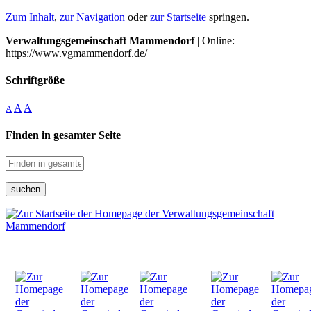
Zum Inhalt
,
zur Navigation
oder
zur Startseite
springen.
Verwaltungsgemeinschaft Mammendorf
| Online:
https://www.vgmammendorf.de/
Schriftgröße
A
A
A
Finden in gesamter Seite
suchen