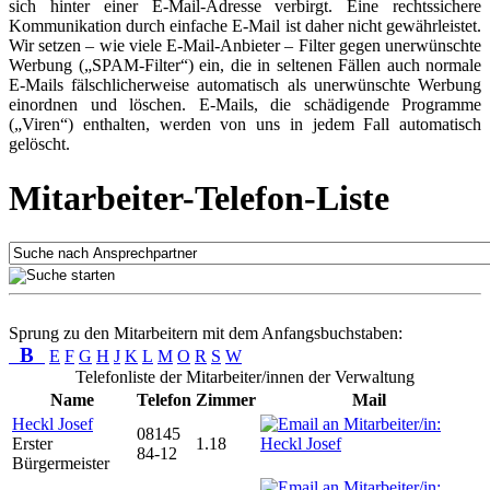
sich hinter einer E-Mail-Adresse verbirgt. Eine rechtssichere
Kommunikation durch einfache E-Mail ist daher nicht gewährleistet.
Wir setzen – wie viele E-Mail-Anbieter – Filter gegen unerwünschte
Werbung („SPAM-Filter“) ein, die in seltenen Fällen auch normale
E-Mails fälschlicherweise automatisch als unerwünschte Werbung
einordnen und löschen. E-Mails, die schädigende Programme
(„Viren“) enthalten, werden von uns in jedem Fall automatisch
gelöscht.
Mitarbeiter-Telefon-Liste
Sprung zu den Mitarbeitern mit dem Anfangsbuchstaben:
B
E
F
G
H
J
K
L
M
O
R
S
W
Telefonliste der Mitarbeiter/innen der Verwaltung
Name
Telefon
Zimmer
Mail
Heckl Josef
08145
Erster
1.18
84-12
Bürgermeister