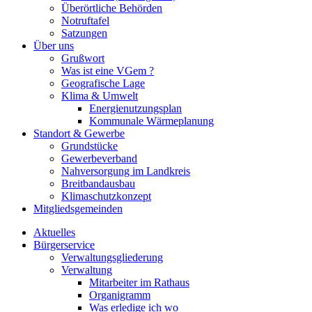
Überörtliche Behörden
Notruftafel
Satzungen
Über uns
Grußwort
Was ist eine VGem ?
Geografische Lage
Klima & Umwelt
Energienutzungsplan
Kommunale Wärmeplanung
Standort & Gewerbe
Grundstücke
Gewerbeverband
Nahversorgung im Landkreis
Breitbandausbau
Klimaschutzkonzept
Mitgliedsgemeinden
Aktuelles
Bürgerservice
Verwaltungsgliederung
Verwaltung
Mitarbeiter im Rathaus
Organigramm
Was erledige ich wo