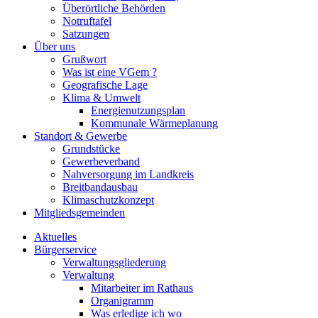
Überörtliche Behörden
Notruftafel
Satzungen
Über uns
Grußwort
Was ist eine VGem ?
Geografische Lage
Klima & Umwelt
Energienutzungsplan
Kommunale Wärmeplanung
Standort & Gewerbe
Grundstücke
Gewerbeverband
Nahversorgung im Landkreis
Breitbandausbau
Klimaschutzkonzept
Mitgliedsgemeinden
Aktuelles
Bürgerservice
Verwaltungsgliederung
Verwaltung
Mitarbeiter im Rathaus
Organigramm
Was erledige ich wo