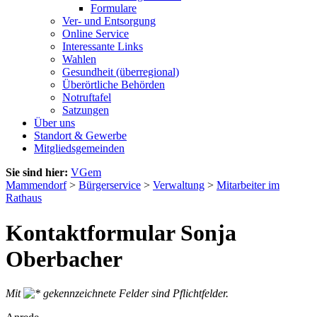
Formulare
Ver- und Entsorgung
Online Service
Interessante Links
Wahlen
Gesundheit (überregional)
Überörtliche Behörden
Notruftafel
Satzungen
Über uns
Standort & Gewerbe
Mitgliedsgemeinden
Sie sind hier:
VGem
Mammendorf
>
Bürgerservice
>
Verwaltung
>
Mitarbeiter im
Rathaus
Kontaktformular Sonja
Oberbacher
Mit
gekennzeichnete Felder sind Pflichtfelder.