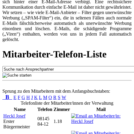
sich hinter einer E-Mail-Adresse verbirgt. Eine rechtssichere
Kommunikation durch einfache E-Mail ist daher nicht gewährleistet.
Wir setzen – wie viele E-Mail-Anbieter – Filter gegen unerwünschte
Werbung („SPAM-Filter“) ein, die in seltenen Fällen auch normale
E-Mails fälschlicherweise automatisch als unerwünschte Werbung
einordnen und löschen. E-Mails, die schädigende Programme
(„Viren“) enthalten, werden von uns in jedem Fall automatisch
gelöscht.
Mitarbeiter-Telefon-Liste
Sprung zu den Mitarbeitern mit dem Anfangsbuchstaben:
B
E
F
G
H
J
K
L
M
O
R
S
W
Telefonliste der Mitarbeiter/innen der Verwaltung
Name
Telefon
Zimmer
Mail
Heckl Josef
08145
Erster
1.18
84-12
Bürgermeister