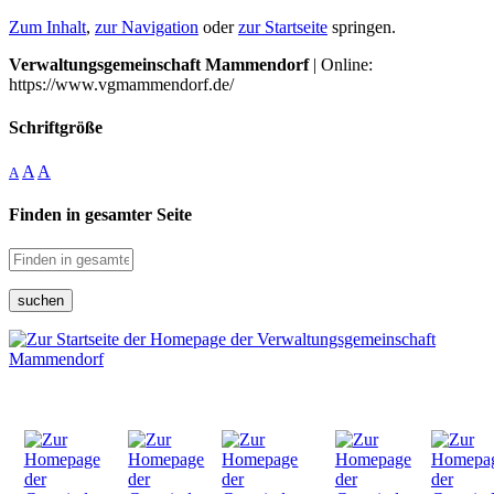
Zum Inhalt
,
zur Navigation
oder
zur Startseite
springen.
Verwaltungsgemeinschaft Mammendorf
| Online:
https://www.vgmammendorf.de/
Schriftgröße
A
A
A
Finden in gesamter Seite
suchen