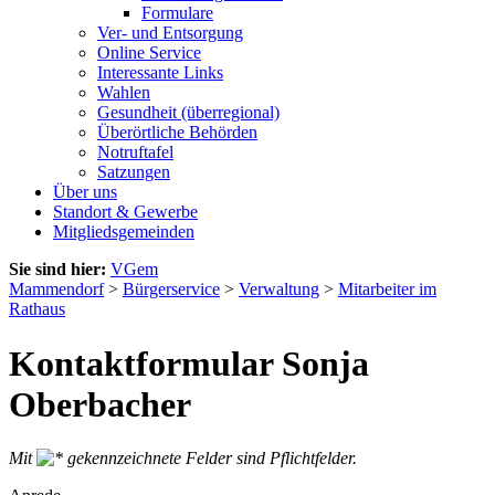
Formulare
Ver- und Entsorgung
Online Service
Interessante Links
Wahlen
Gesundheit (überregional)
Überörtliche Behörden
Notruftafel
Satzungen
Über uns
Standort & Gewerbe
Mitgliedsgemeinden
Sie sind hier:
VGem
Mammendorf
>
Bürgerservice
>
Verwaltung
>
Mitarbeiter im
Rathaus
Kontaktformular Sonja
Oberbacher
Mit
gekennzeichnete Felder sind Pflichtfelder.