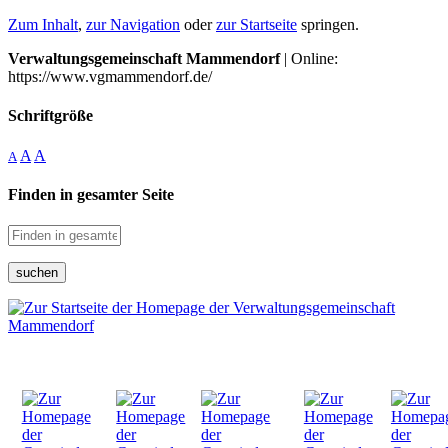
Zum Inhalt
,
zur Navigation
oder
zur Startseite
springen.
Verwaltungsgemeinschaft Mammendorf
| Online:
https://www.vgmammendorf.de/
Schriftgröße
A
A
A
Finden in gesamter Seite
suchen