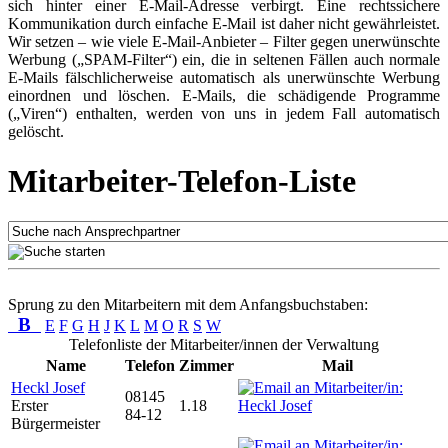
sich hinter einer E-Mail-Adresse verbirgt. Eine rechtssichere
Kommunikation durch einfache E-Mail ist daher nicht gewährleistet.
Wir setzen – wie viele E-Mail-Anbieter – Filter gegen unerwünschte
Werbung („SPAM-Filter“) ein, die in seltenen Fällen auch normale
E-Mails fälschlicherweise automatisch als unerwünschte Werbung
einordnen und löschen. E-Mails, die schädigende Programme
(„Viren“) enthalten, werden von uns in jedem Fall automatisch
gelöscht.
Mitarbeiter-Telefon-Liste
Sprung zu den Mitarbeitern mit dem Anfangsbuchstaben:
B
E
F
G
H
J
K
L
M
O
R
S
W
Telefonliste der Mitarbeiter/innen der Verwaltung
Name
Telefon
Zimmer
Mail
Heckl Josef
08145
Erster
1.18
84-12
Bürgermeister