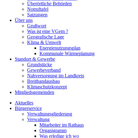
Überörtliche Behörden
Notruftafel
Satzungen
Über uns
Grußwort
Was ist eine VGem ?
Geografische Lage
Klima & Umwelt
Energienutzungsplan
Kommunale Wärmeplanung
Standort & Gewerbe
Grundstücke
Gewerbeverband
Nahversorgung im Landkreis
Breitbandausbau
Klimaschutzkonzept
Mitgliedsgemeinden
Aktuelles
Bürgerservice
Verwaltungsgliederung
Verwaltung
Mitarbeiter im Rathaus
Organigramm
Was erledige ich wo