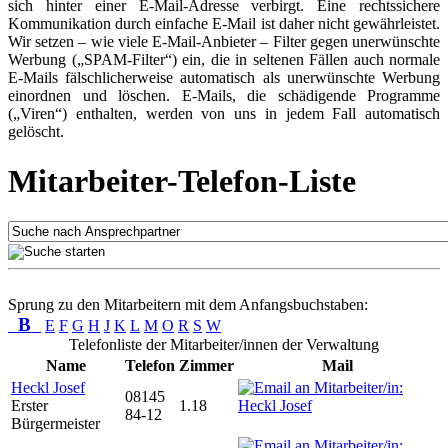
sich hinter einer E-Mail-Adresse verbirgt. Eine rechtssichere
Kommunikation durch einfache E-Mail ist daher nicht gewährleistet.
Wir setzen – wie viele E-Mail-Anbieter – Filter gegen unerwünschte
Werbung („SPAM-Filter“) ein, die in seltenen Fällen auch normale
E-Mails fälschlicherweise automatisch als unerwünschte Werbung
einordnen und löschen. E-Mails, die schädigende Programme
(„Viren“) enthalten, werden von uns in jedem Fall automatisch
gelöscht.
Mitarbeiter-Telefon-Liste
Sprung zu den Mitarbeitern mit dem Anfangsbuchstaben:
B
E
F
G
H
J
K
L
M
O
R
S
W
Telefonliste der Mitarbeiter/innen der Verwaltung
Name
Telefon
Zimmer
Mail
Heckl Josef
08145
Erster
1.18
84-12
Bürgermeister