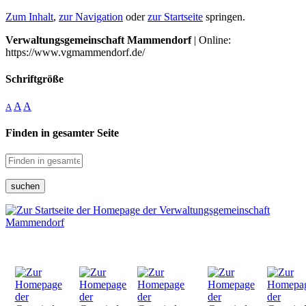
Zum Inhalt
,
zur Navigation
oder
zur Startseite
springen.
Verwaltungsgemeinschaft Mammendorf
| Online:
https://www.vgmammendorf.de/
Schriftgröße
A
A
A
Finden in gesamter Seite
suchen