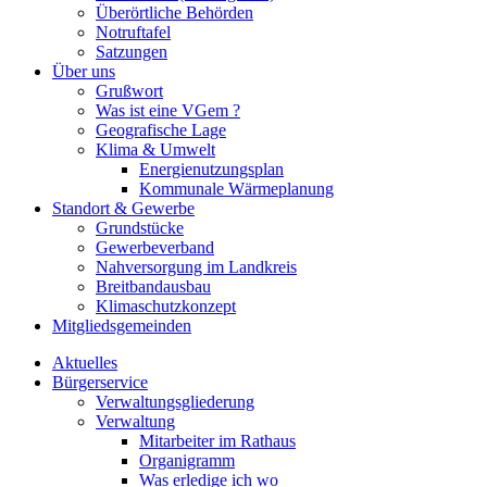
Überörtliche Behörden
Notruftafel
Satzungen
Über uns
Grußwort
Was ist eine VGem ?
Geografische Lage
Klima & Umwelt
Energienutzungsplan
Kommunale Wärmeplanung
Standort & Gewerbe
Grundstücke
Gewerbeverband
Nahversorgung im Landkreis
Breitbandausbau
Klimaschutzkonzept
Mitgliedsgemeinden
Aktuelles
Bürgerservice
Verwaltungsgliederung
Verwaltung
Mitarbeiter im Rathaus
Organigramm
Was erledige ich wo