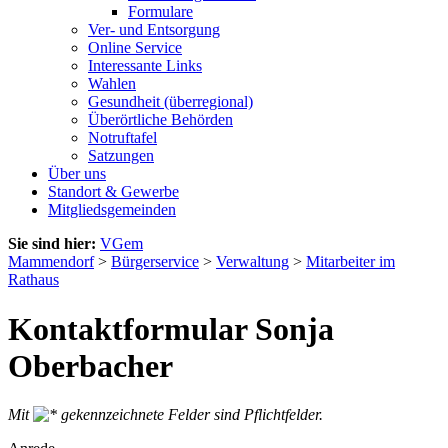
Formulare
Ver- und Entsorgung
Online Service
Interessante Links
Wahlen
Gesundheit (überregional)
Überörtliche Behörden
Notruftafel
Satzungen
Über uns
Standort & Gewerbe
Mitgliedsgemeinden
Sie sind hier:
VGem
Mammendorf
>
Bürgerservice
>
Verwaltung
>
Mitarbeiter im
Rathaus
Kontaktformular Sonja
Oberbacher
Mit
gekennzeichnete Felder sind Pflichtfelder.