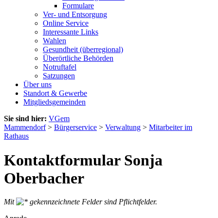
Formulare
Ver- und Entsorgung
Online Service
Interessante Links
Wahlen
Gesundheit (überregional)
Überörtliche Behörden
Notruftafel
Satzungen
Über uns
Standort & Gewerbe
Mitgliedsgemeinden
Sie sind hier:
VGem
Mammendorf
>
Bürgerservice
>
Verwaltung
>
Mitarbeiter im
Rathaus
Kontaktformular Sonja
Oberbacher
Mit
gekennzeichnete Felder sind Pflichtfelder.