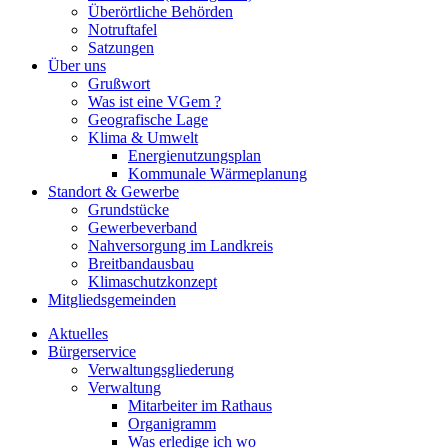
Überörtliche Behörden
Notruftafel
Satzungen
Über uns
Grußwort
Was ist eine VGem ?
Geografische Lage
Klima & Umwelt
Energienutzungsplan
Kommunale Wärmeplanung
Standort & Gewerbe
Grundstücke
Gewerbeverband
Nahversorgung im Landkreis
Breitbandausbau
Klimaschutzkonzept
Mitgliedsgemeinden
Aktuelles
Bürgerservice
Verwaltungsgliederung
Verwaltung
Mitarbeiter im Rathaus
Organigramm
Was erledige ich wo