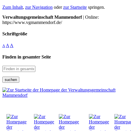
Zum Inhalt
,
zur Navigation
oder
zur Startseite
springen.
Verwaltungsgemeinschaft Mammendorf
| Online:
https://www.vgmammendorf.de/
Schriftgröße
A
A
A
Finden in gesamter Seite
suchen