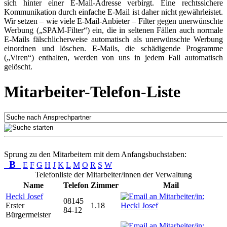
sich hinter einer E-Mail-Adresse verbirgt. Eine rechtssichere
Kommunikation durch einfache E-Mail ist daher nicht gewährleistet.
Wir setzen – wie viele E-Mail-Anbieter – Filter gegen unerwünschte
Werbung („SPAM-Filter“) ein, die in seltenen Fällen auch normale
E-Mails fälschlicherweise automatisch als unerwünschte Werbung
einordnen und löschen. E-Mails, die schädigende Programme
(„Viren“) enthalten, werden von uns in jedem Fall automatisch
gelöscht.
Mitarbeiter-Telefon-Liste
Sprung zu den Mitarbeitern mit dem Anfangsbuchstaben:
B
E
F
G
H
J
K
L
M
O
R
S
W
Telefonliste der Mitarbeiter/innen der Verwaltung
Name
Telefon
Zimmer
Mail
Heckl Josef
08145
Erster
1.18
84-12
Bürgermeister