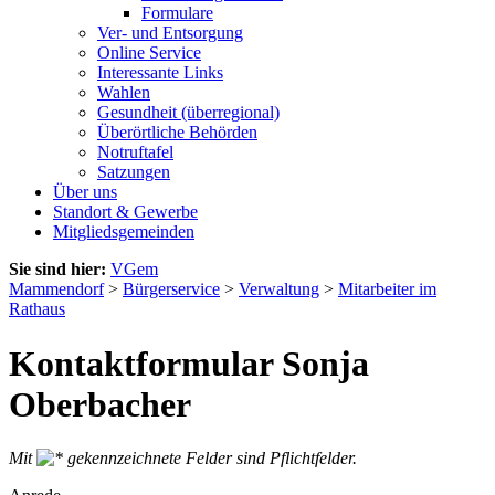
Formulare
Ver- und Entsorgung
Online Service
Interessante Links
Wahlen
Gesundheit (überregional)
Überörtliche Behörden
Notruftafel
Satzungen
Über uns
Standort & Gewerbe
Mitgliedsgemeinden
Sie sind hier:
VGem
Mammendorf
>
Bürgerservice
>
Verwaltung
>
Mitarbeiter im
Rathaus
Kontaktformular Sonja
Oberbacher
Mit
gekennzeichnete Felder sind Pflichtfelder.