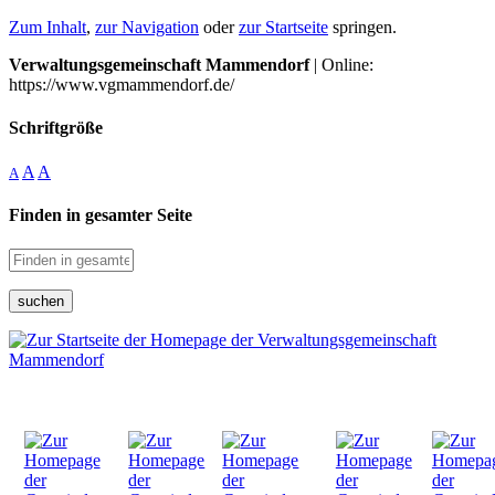
Zum Inhalt
,
zur Navigation
oder
zur Startseite
springen.
Verwaltungsgemeinschaft Mammendorf
| Online:
https://www.vgmammendorf.de/
Schriftgröße
A
A
A
Finden in gesamter Seite
suchen