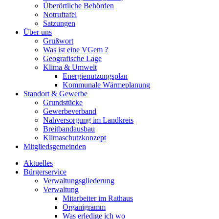
Überörtliche Behörden
Notruftafel
Satzungen
Über uns
Grußwort
Was ist eine VGem ?
Geografische Lage
Klima & Umwelt
Energienutzungsplan
Kommunale Wärmeplanung
Standort & Gewerbe
Grundstücke
Gewerbeverband
Nahversorgung im Landkreis
Breitbandausbau
Klimaschutzkonzept
Mitgliedsgemeinden
Aktuelles
Bürgerservice
Verwaltungsgliederung
Verwaltung
Mitarbeiter im Rathaus
Organigramm
Was erledige ich wo