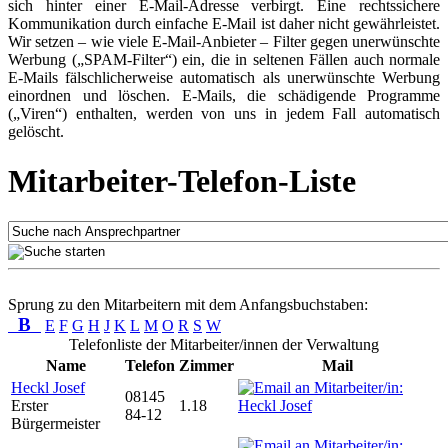
sich hinter einer E-Mail-Adresse verbirgt. Eine rechtssichere
Kommunikation durch einfache E-Mail ist daher nicht gewährleistet.
Wir setzen – wie viele E-Mail-Anbieter – Filter gegen unerwünschte
Werbung („SPAM-Filter“) ein, die in seltenen Fällen auch normale
E-Mails fälschlicherweise automatisch als unerwünschte Werbung
einordnen und löschen. E-Mails, die schädigende Programme
(„Viren“) enthalten, werden von uns in jedem Fall automatisch
gelöscht.
Mitarbeiter-Telefon-Liste
Sprung zu den Mitarbeitern mit dem Anfangsbuchstaben:
B
E
F
G
H
J
K
L
M
O
R
S
W
Telefonliste der Mitarbeiter/innen der Verwaltung
Name
Telefon
Zimmer
Mail
Heckl Josef
08145
Erster
1.18
84-12
Bürgermeister