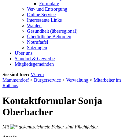
Formulare
Ver- und Entsorgung
Online Service
Interessante Links
Wahlen
Gesundheit (überregional)
Überörtliche Behörden
Notruftafel
Satzungen
Über uns
Standort & Gewerbe
Mitgliedsgemeinden
Sie sind hier:
VGem
Mammendorf
>
Bürgerservice
>
Verwaltung
>
Mitarbeiter im
Rathaus
Kontaktformular Sonja
Oberbacher
Mit
gekennzeichnete Felder sind Pflichtfelder.