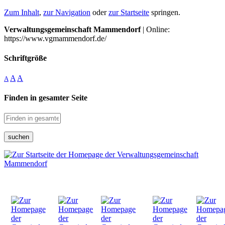
Zum Inhalt
,
zur Navigation
oder
zur Startseite
springen.
Verwaltungsgemeinschaft Mammendorf
| Online:
https://www.vgmammendorf.de/
Schriftgröße
A
A
A
Finden in gesamter Seite
suchen