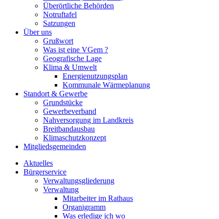
Überörtliche Behörden
Notruftafel
Satzungen
Über uns
Grußwort
Was ist eine VGem ?
Geografische Lage
Klima & Umwelt
Energienutzungsplan
Kommunale Wärmeplanung
Standort & Gewerbe
Grundstücke
Gewerbeverband
Nahversorgung im Landkreis
Breitbandausbau
Klimaschutzkonzept
Mitgliedsgemeinden
Aktuelles
Bürgerservice
Verwaltungsgliederung
Verwaltung
Mitarbeiter im Rathaus
Organigramm
Was erledige ich wo