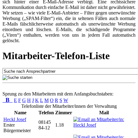
sich hinter einer E-Mail-Adresse verbirgt. Eine rechtssichere
Kommunikation durch einfache E-Mail ist daher nicht gewährleistet.
Wir setzen – wie viele E-Mail-Anbieter – Filter gegen unerwünschte
Werbung („SPAM-Filter“) ein, die in seltenen Fällen auch normale
E-Mails fälschlicherweise automatisch als unerwünschte Werbung
einordnen und löschen. E-Mails, die schädigende Programme
(„Viren“) enthalten, werden von uns in jedem Fall automatisch
gelöscht.
Mitarbeiter-Telefon-Liste
Sprung zu den Mitarbeitern mit dem Anfangsbuchstaben:
B
E
F
G
H
J
K
L
M
O
R
S
W
Telefonliste der Mitarbeiter/innen der Verwaltung
Name
Telefon
Zimmer
Mail
Heckl Josef
08145
Erster
1.18
84-12
Bürgermeister