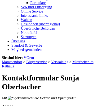
Formulare
Ver- und Entsorgung
Online Service
Interessante Links
Wahlen
Gesundheit (überregional)
Überörtliche Behörden
Notruftafel
Satzungen
Über uns
Standort & Gewerbe
Mitgliedsgemeinden
Sie sind hier:
VGem
Mammendorf
>
Bürgerservice
>
Verwaltung
>
Mitarbeiter im
Rathaus
Kontaktformular Sonja
Oberbacher
Mit
gekennzeichnete Felder sind Pflichtfelder.