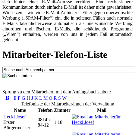
sich hinter einer E-Mail-Adresse verbirgt. Eine rechtssichere
Kommunikation durch einfache E-Mail ist daher nicht gewährleistet.
Wir setzen – wie viele E-Mail-Anbieter – Filter gegen unerwünschte
Werbung („SPAM-Filter“) ein, die in seltenen Fällen auch normale
E-Mails fälschlicherweise automatisch als unerwünschte Werbung
einordnen und löschen. E-Mails, die schädigende Programme
(„Viren“) enthalten, werden von uns in jedem Fall automatisch
gelöscht.
Mitarbeiter-Telefon-Liste
Sprung zu den Mitarbeitern mit dem Anfangsbuchstaben:
B
E
F
G
H
J
K
L
M
O
R
S
W
Telefonliste der Mitarbeiter/innen der Verwaltung
Name
Telefon
Zimmer
Mail
Heckl Josef
08145
Erster
1.18
84-12
Bürgermeister