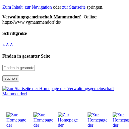
Zum Inhalt
,
zur Navigation
oder
zur Startseite
springen.
Verwaltungsgemeinschaft Mammendorf
| Online:
https://www.vgmammendorf.de/
Schriftgröße
A
A
A
Finden in gesamter Seite
suchen