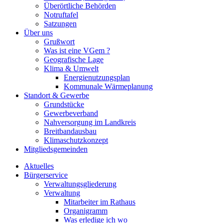
Überörtliche Behörden
Notruftafel
Satzungen
Über uns
Grußwort
Was ist eine VGem ?
Geografische Lage
Klima & Umwelt
Energienutzungsplan
Kommunale Wärmeplanung
Standort & Gewerbe
Grundstücke
Gewerbeverband
Nahversorgung im Landkreis
Breitbandausbau
Klimaschutzkonzept
Mitgliedsgemeinden
Aktuelles
Bürgerservice
Verwaltungsgliederung
Verwaltung
Mitarbeiter im Rathaus
Organigramm
Was erledige ich wo