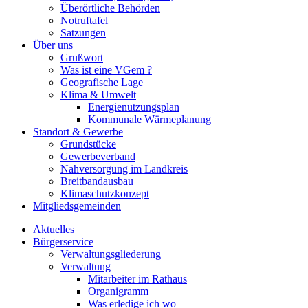
Überörtliche Behörden
Notruftafel
Satzungen
Über uns
Grußwort
Was ist eine VGem ?
Geografische Lage
Klima & Umwelt
Energienutzungsplan
Kommunale Wärmeplanung
Standort & Gewerbe
Grundstücke
Gewerbeverband
Nahversorgung im Landkreis
Breitbandausbau
Klimaschutzkonzept
Mitgliedsgemeinden
Aktuelles
Bürgerservice
Verwaltungsgliederung
Verwaltung
Mitarbeiter im Rathaus
Organigramm
Was erledige ich wo