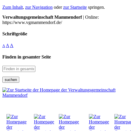
Zum Inhalt
,
zur Navigation
oder
zur Startseite
springen.
Verwaltungsgemeinschaft Mammendorf
| Online:
https://www.vgmammendorf.de/
Schriftgröße
A
A
A
Finden in gesamter Seite
suchen