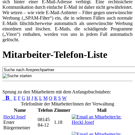
sich hinter einer E-Mail-Adresse verbirgt. Eine rechtssichere
Kommunikation durch einfache E-Mail ist daher nicht gewährleistet.
Wir setzen – wie viele E-Mail-Anbieter – Filter gegen unerwünschte
Werbung („SPAM-Filter“) ein, die in seltenen Fällen auch normale
E-Mails fälschlicherweise automatisch als unerwünschte Werbung
einordnen und löschen. E-Mails, die schädigende Programme
(„Viren“) enthalten, werden von uns in jedem Fall automatisch
gelöscht.
Mitarbeiter-Telefon-Liste
Sprung zu den Mitarbeitern mit dem Anfangsbuchstaben:
B
E
F
G
H
J
K
L
M
O
R
S
W
Telefonliste der Mitarbeiter/innen der Verwaltung
Name
Telefon
Zimmer
Mail
Heckl Josef
08145
Erster
1.18
84-12
Bürgermeister