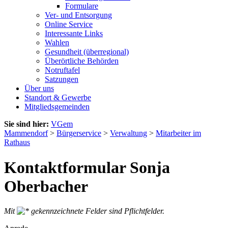
Formulare
Ver- und Entsorgung
Online Service
Interessante Links
Wahlen
Gesundheit (überregional)
Überörtliche Behörden
Notruftafel
Satzungen
Über uns
Standort & Gewerbe
Mitgliedsgemeinden
Sie sind hier:
VGem
Mammendorf
>
Bürgerservice
>
Verwaltung
>
Mitarbeiter im
Rathaus
Kontaktformular Sonja
Oberbacher
Mit
gekennzeichnete Felder sind Pflichtfelder.