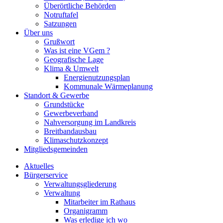
Überörtliche Behörden
Notruftafel
Satzungen
Über uns
Grußwort
Was ist eine VGem ?
Geografische Lage
Klima & Umwelt
Energienutzungsplan
Kommunale Wärmeplanung
Standort & Gewerbe
Grundstücke
Gewerbeverband
Nahversorgung im Landkreis
Breitbandausbau
Klimaschutzkonzept
Mitgliedsgemeinden
Aktuelles
Bürgerservice
Verwaltungsgliederung
Verwaltung
Mitarbeiter im Rathaus
Organigramm
Was erledige ich wo