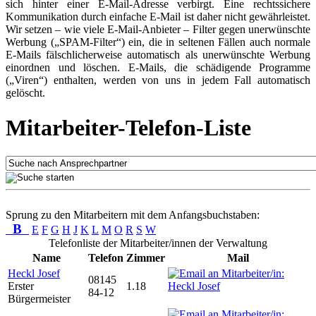
sich hinter einer E-Mail-Adresse verbirgt. Eine rechtssichere
Kommunikation durch einfache E-Mail ist daher nicht gewährleistet.
Wir setzen – wie viele E-Mail-Anbieter – Filter gegen unerwünschte
Werbung („SPAM-Filter“) ein, die in seltenen Fällen auch normale
E-Mails fälschlicherweise automatisch als unerwünschte Werbung
einordnen und löschen. E-Mails, die schädigende Programme
(„Viren“) enthalten, werden von uns in jedem Fall automatisch
gelöscht.
Mitarbeiter-Telefon-Liste
Sprung zu den Mitarbeitern mit dem Anfangsbuchstaben:
B
E
F
G
H
J
K
L
M
O
R
S
W
Telefonliste der Mitarbeiter/innen der Verwaltung
Name
Telefon
Zimmer
Mail
Heckl Josef
08145
Erster
1.18
84-12
Bürgermeister