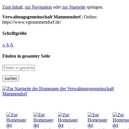
Zum Inhalt
,
zur Navigation
oder
zur Startseite
springen.
Verwaltungsgemeinschaft Mammendorf
| Online:
https://www.vgmammendorf.de/
Schriftgröße
A
A
A
Finden in gesamter Seite
suchen