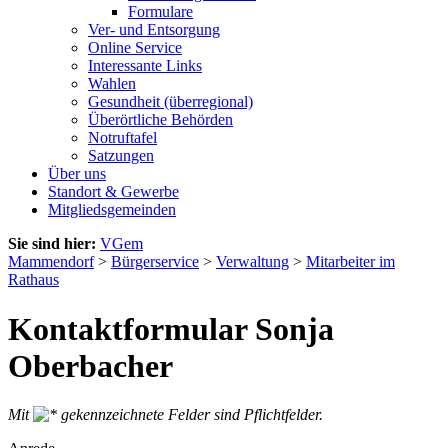
Formulare
Ver- und Entsorgung
Online Service
Interessante Links
Wahlen
Gesundheit (überregional)
Überörtliche Behörden
Notruftafel
Satzungen
Über uns
Standort & Gewerbe
Mitgliedsgemeinden
Sie sind hier:
VGem
Mammendorf
>
Bürgerservice
>
Verwaltung
>
Mitarbeiter im
Rathaus
Kontaktformular Sonja
Oberbacher
Mit
gekennzeichnete Felder sind Pflichtfelder.