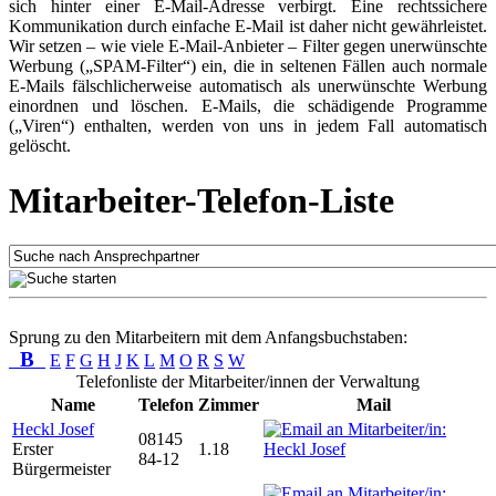
sich hinter einer E-Mail-Adresse verbirgt. Eine rechtssichere
Kommunikation durch einfache E-Mail ist daher nicht gewährleistet.
Wir setzen – wie viele E-Mail-Anbieter – Filter gegen unerwünschte
Werbung („SPAM-Filter“) ein, die in seltenen Fällen auch normale
E-Mails fälschlicherweise automatisch als unerwünschte Werbung
einordnen und löschen. E-Mails, die schädigende Programme
(„Viren“) enthalten, werden von uns in jedem Fall automatisch
gelöscht.
Mitarbeiter-Telefon-Liste
Sprung zu den Mitarbeitern mit dem Anfangsbuchstaben:
B
E
F
G
H
J
K
L
M
O
R
S
W
Telefonliste der Mitarbeiter/innen der Verwaltung
Name
Telefon
Zimmer
Mail
Heckl Josef
08145
Erster
1.18
84-12
Bürgermeister