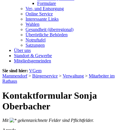
Formulare
Ver- und Entsorgung
Online Service
Interessante Links
Wahlen
Gesundheit (überregional)
Überörtliche Behörden
Notruftafel
Satzungen
Über uns
Standort & Gewerbe
Mitgliedsgemeinden
Sie sind hier:
VGem
Mammendorf
>
Bürgerservice
>
Verwaltung
>
Mitarbeiter im
Rathaus
Kontaktformular Sonja
Oberbacher
Mit
gekennzeichnete Felder sind Pflichtfelder.