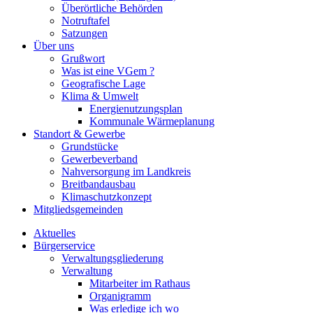
Überörtliche Behörden
Notruftafel
Satzungen
Über uns
Grußwort
Was ist eine VGem ?
Geografische Lage
Klima & Umwelt
Energienutzungsplan
Kommunale Wärmeplanung
Standort & Gewerbe
Grundstücke
Gewerbeverband
Nahversorgung im Landkreis
Breitbandausbau
Klimaschutzkonzept
Mitgliedsgemeinden
Aktuelles
Bürgerservice
Verwaltungsgliederung
Verwaltung
Mitarbeiter im Rathaus
Organigramm
Was erledige ich wo