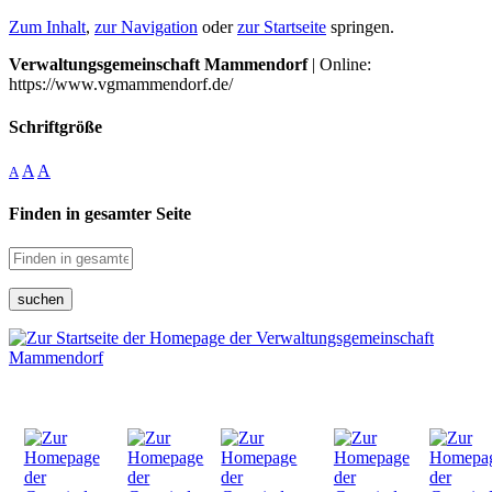
Zum Inhalt
,
zur Navigation
oder
zur Startseite
springen.
Verwaltungsgemeinschaft Mammendorf
| Online:
https://www.vgmammendorf.de/
Schriftgröße
A
A
A
Finden in gesamter Seite
suchen