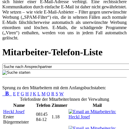
sich hinter einer E-Mail-Adresse verbirgt. Eine rechtssichere
Kommunikation durch einfache E-Mail ist daher nicht gewährleistet.
Wir setzen – wie viele E-Mail-Anbieter – Filter gegen unerwünschte
Werbung („SPAM-Filter“) ein, die in seltenen Fällen auch normale
E-Mails fälschlicherweise automatisch als unerwünschte Werbung
einordnen und löschen. E-Mails, die schädigende Programme
(„Viren“) enthalten, werden von uns in jedem Fall automatisch
gelöscht.
Mitarbeiter-Telefon-Liste
Sprung zu den Mitarbeitern mit dem Anfangsbuchstaben:
B
E
F
G
H
J
K
L
M
O
R
S
W
Telefonliste der Mitarbeiter/innen der Verwaltung
Name
Telefon
Zimmer
Mail
Heckl Josef
08145
Erster
1.18
84-12
Bürgermeister