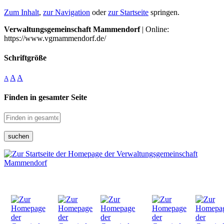
Zum Inhalt
,
zur Navigation
oder
zur Startseite
springen.
Verwaltungsgemeinschaft Mammendorf
| Online:
https://www.vgmammendorf.de/
Schriftgröße
A
A
A
Finden in gesamter Seite
suchen