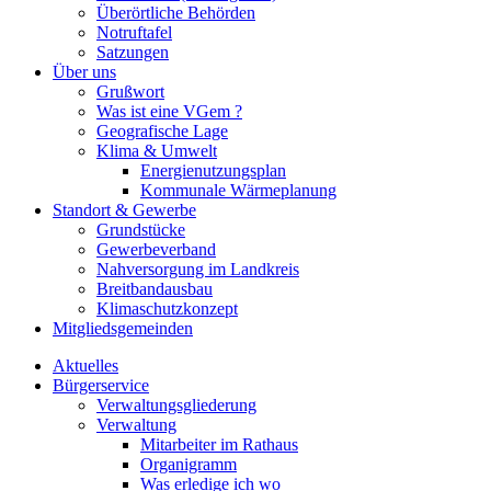
Überörtliche Behörden
Notruftafel
Satzungen
Über uns
Grußwort
Was ist eine VGem ?
Geografische Lage
Klima & Umwelt
Energienutzungsplan
Kommunale Wärmeplanung
Standort & Gewerbe
Grundstücke
Gewerbeverband
Nahversorgung im Landkreis
Breitbandausbau
Klimaschutzkonzept
Mitgliedsgemeinden
Aktuelles
Bürgerservice
Verwaltungsgliederung
Verwaltung
Mitarbeiter im Rathaus
Organigramm
Was erledige ich wo