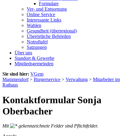
Formulare
Ver- und Entsorgung
Online Service
Interessante Links
Wahlen
Gesundheit (überregional)
Überörtliche Behörden
Notruftafel
Satzungen
Über uns
Standort & Gewerbe
Mitgliedsgemeinden
Sie sind hier:
VGem
Mammendorf
>
Bürgerservice
>
Verwaltung
>
Mitarbeiter im
Rathaus
Kontaktformular Sonja
Oberbacher
Mit
gekennzeichnete Felder sind Pflichtfelder.