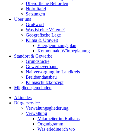
Überörtliche Behörden
Notruftafel
Satzungen
Über uns
Grußwort
Was ist eine VGem ?
Geografische Lage
Klima & Umwelt
Energienutzungsplan
Kommunale Wärmeplanung
Standort & Gewerbe
Grundstücke
Gewerbeverband
Nahversorgung im Landkreis
Breitbandausbau
Klimaschutzkonzept
Mitgliedsgemeinden
Aktuelles
Bürgerservice
Verwaltungsgliederung
Verwaltung
Mitarbeiter im Rathaus
Organigramm
Was erledige ich wo