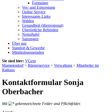
Formulare
Ver- und Entsorgung
Online Service
Interessante Links
Wahlen
Gesundheit (überregional)
Überörtliche Behörden
Notruftafel
Satzungen
Über uns
Standort & Gewerbe
Mitgliedsgemeinden
Sie sind hier:
VGem
Mammendorf
>
Bürgerservice
>
Verwaltung
>
Mitarbeiter im
Rathaus
Kontaktformular Sonja
Oberbacher
Mit
gekennzeichnete Felder sind Pflichtfelder.