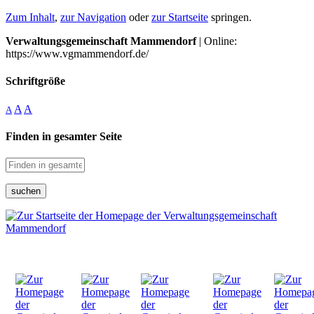
Zum Inhalt
,
zur Navigation
oder
zur Startseite
springen.
Verwaltungsgemeinschaft Mammendorf
| Online:
https://www.vgmammendorf.de/
Schriftgröße
A
A
A
Finden in gesamter Seite
suchen