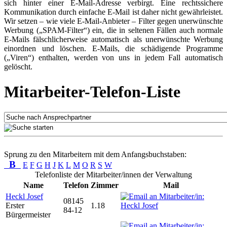
sich hinter einer E-Mail-Adresse verbirgt. Eine rechtssichere
Kommunikation durch einfache E-Mail ist daher nicht gewährleistet.
Wir setzen – wie viele E-Mail-Anbieter – Filter gegen unerwünschte
Werbung („SPAM-Filter“) ein, die in seltenen Fällen auch normale
E-Mails fälschlicherweise automatisch als unerwünschte Werbung
einordnen und löschen. E-Mails, die schädigende Programme
(„Viren“) enthalten, werden von uns in jedem Fall automatisch
gelöscht.
Mitarbeiter-Telefon-Liste
Sprung zu den Mitarbeitern mit dem Anfangsbuchstaben:
B
E
F
G
H
J
K
L
M
O
R
S
W
Telefonliste der Mitarbeiter/innen der Verwaltung
Name
Telefon
Zimmer
Mail
Heckl Josef
08145
Erster
1.18
84-12
Bürgermeister