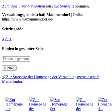
Zum Inhalt
,
zur Navigation
oder
zur Startseite
springen.
Verwaltungsgemeinschaft Mammendorf
| Online:
https://www.vgmammendorf.de/
Schriftgröße
A
A
A
Finden in gesamter Seite
suchen