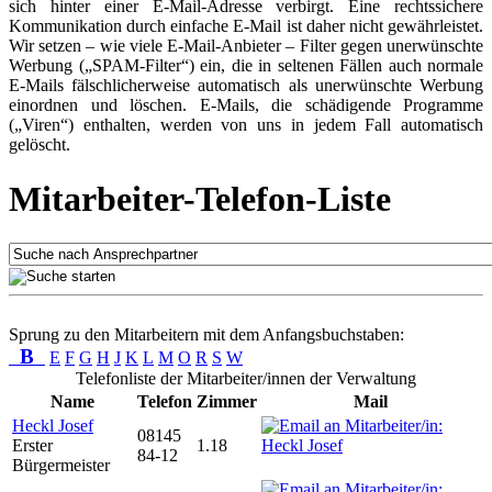
sich hinter einer E-Mail-Adresse verbirgt. Eine rechtssichere
Kommunikation durch einfache E-Mail ist daher nicht gewährleistet.
Wir setzen – wie viele E-Mail-Anbieter – Filter gegen unerwünschte
Werbung („SPAM-Filter“) ein, die in seltenen Fällen auch normale
E-Mails fälschlicherweise automatisch als unerwünschte Werbung
einordnen und löschen. E-Mails, die schädigende Programme
(„Viren“) enthalten, werden von uns in jedem Fall automatisch
gelöscht.
Mitarbeiter-Telefon-Liste
Sprung zu den Mitarbeitern mit dem Anfangsbuchstaben:
B
E
F
G
H
J
K
L
M
O
R
S
W
Telefonliste der Mitarbeiter/innen der Verwaltung
Name
Telefon
Zimmer
Mail
Heckl Josef
08145
Erster
1.18
84-12
Bürgermeister