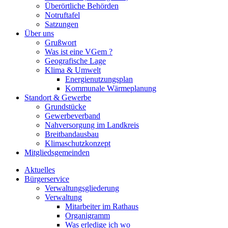
Überörtliche Behörden
Notruftafel
Satzungen
Über uns
Grußwort
Was ist eine VGem ?
Geografische Lage
Klima & Umwelt
Energienutzungsplan
Kommunale Wärmeplanung
Standort & Gewerbe
Grundstücke
Gewerbeverband
Nahversorgung im Landkreis
Breitbandausbau
Klimaschutzkonzept
Mitgliedsgemeinden
Aktuelles
Bürgerservice
Verwaltungsgliederung
Verwaltung
Mitarbeiter im Rathaus
Organigramm
Was erledige ich wo