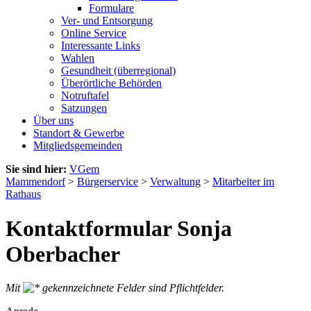
Formulare
Ver- und Entsorgung
Online Service
Interessante Links
Wahlen
Gesundheit (überregional)
Überörtliche Behörden
Notruftafel
Satzungen
Über uns
Standort & Gewerbe
Mitgliedsgemeinden
Sie sind hier:
VGem
Mammendorf
>
Bürgerservice
>
Verwaltung
>
Mitarbeiter im
Rathaus
Kontaktformular Sonja
Oberbacher
Mit
gekennzeichnete Felder sind Pflichtfelder.