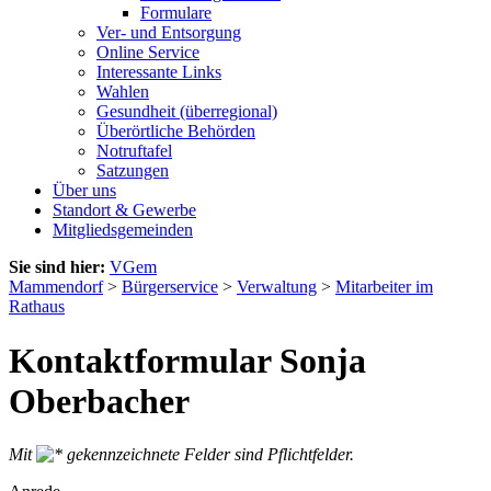
Formulare
Ver- und Entsorgung
Online Service
Interessante Links
Wahlen
Gesundheit (überregional)
Überörtliche Behörden
Notruftafel
Satzungen
Über uns
Standort & Gewerbe
Mitgliedsgemeinden
Sie sind hier:
VGem
Mammendorf
>
Bürgerservice
>
Verwaltung
>
Mitarbeiter im
Rathaus
Kontaktformular Sonja
Oberbacher
Mit
gekennzeichnete Felder sind Pflichtfelder.