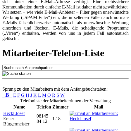
sich hinter einer E-Mail-Adresse verbirgt. Eine rechtssichere
Kommunikation durch einfache E-Mail ist daher nicht gewährleistet.
Wir setzen – wie viele E-Mail-Anbieter – Filter gegen unerwünschte
Werbung („SPAM-Filter“) ein, die in seltenen Fällen auch normale
E-Mails fälschlicherweise automatisch als unerwünschte Werbung
einordnen und löschen. E-Mails, die schädigende Programme
(„Viren“) enthalten, werden von uns in jedem Fall automatisch
gelöscht.
Mitarbeiter-Telefon-Liste
Sprung zu den Mitarbeitern mit dem Anfangsbuchstaben:
B
E
F
G
H
J
K
L
M
O
R
S
W
Telefonliste der Mitarbeiter/innen der Verwaltung
Name
Telefon
Zimmer
Mail
Heckl Josef
08145
Erster
1.18
84-12
Bürgermeister