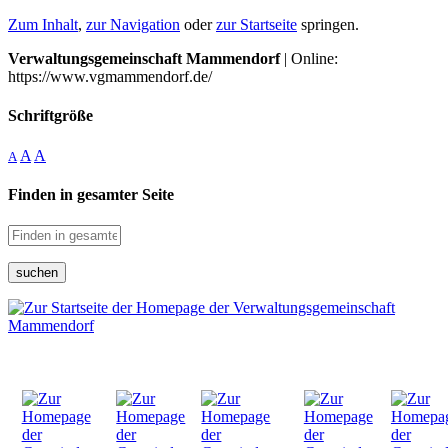
Zum Inhalt
,
zur Navigation
oder
zur Startseite
springen.
Verwaltungsgemeinschaft Mammendorf
| Online:
https://www.vgmammendorf.de/
Schriftgröße
A
A
A
Finden in gesamter Seite
suchen