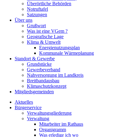
Überörtliche Behörden
Notruftafel
Satzungen
Über uns
Grußwort
Was ist eine VGem ?
Geografische Lage
Klima & Umwelt
Energienutzungsplan
Kommunale Wärmeplanung
Standort & Gewerbe
Grundstücke
Gewerbeverband
Nahversorgung im Landkreis
Breitbandausbau
Klimaschutzkonzept
Mitgliedsgemeinden
Aktuelles
Bürgerservice
Verwaltungsgliederung
Verwaltung
Mitarbeiter im Rathaus
Organigramm
Was erledige ich wo