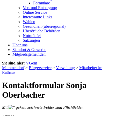
Formulare
Ver- und Entsorgung
Online Service
Interessante Links
Wahlen
Gesundheit (überregional)
Überörtliche Behörden
Notruftafel
Satzungen
Über uns
Standort & Gewerbe
Mitgliedsgemeinden
Sie sind hier:
VGem
Mammendorf
>
Bürgerservice
>
Verwaltung
>
Mitarbeiter im
Rathaus
Kontaktformular Sonja
Oberbacher
Mit
gekennzeichnete Felder sind Pflichtfelder.