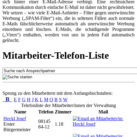
sich hinter einer E-Mail-Adresse verbirgt. Eine rechtssichere
Kommunikation durch einfache E-Mail ist daher nicht gewährleistet.
Wir setzen – wie viele E-Mail-Anbieter – Filter gegen unerwünschte
Werbung („SPAM-Filter“) ein, die in seltenen Fällen auch normale
E-Mails fälschlicherweise automatisch als unerwünschte Werbung
einordnen und löschen. E-Mails, die schädigende Programme
(„Viren“) enthalten, werden von uns in jedem Fall automatisch
gelöscht.
Mitarbeiter-Telefon-Liste
Sprung zu den Mitarbeitern mit dem Anfangsbuchstaben:
B
E
F
G
H
J
K
L
M
O
R
S
W
Telefonliste der Mitarbeiter/innen der Verwaltung
Name
Telefon
Zimmer
Mail
Heckl Josef
08145
Erster
1.18
84-12
Bürgermeister