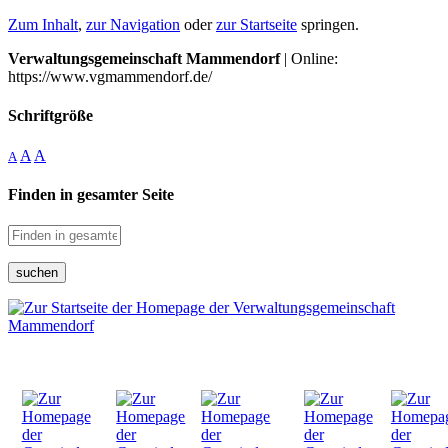
Zum Inhalt
,
zur Navigation
oder
zur Startseite
springen.
Verwaltungsgemeinschaft Mammendorf
| Online:
https://www.vgmammendorf.de/
Schriftgröße
A
A
A
Finden in gesamter Seite
suchen