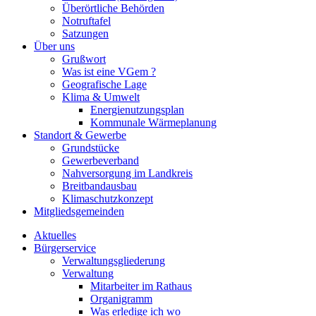
Überörtliche Behörden
Notruftafel
Satzungen
Über uns
Grußwort
Was ist eine VGem ?
Geografische Lage
Klima & Umwelt
Energienutzungsplan
Kommunale Wärmeplanung
Standort & Gewerbe
Grundstücke
Gewerbeverband
Nahversorgung im Landkreis
Breitbandausbau
Klimaschutzkonzept
Mitgliedsgemeinden
Aktuelles
Bürgerservice
Verwaltungsgliederung
Verwaltung
Mitarbeiter im Rathaus
Organigramm
Was erledige ich wo