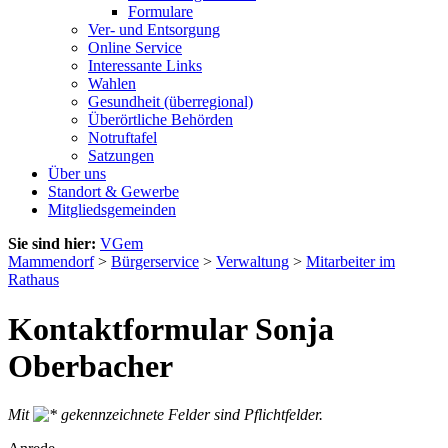
Formulare
Ver- und Entsorgung
Online Service
Interessante Links
Wahlen
Gesundheit (überregional)
Überörtliche Behörden
Notruftafel
Satzungen
Über uns
Standort & Gewerbe
Mitgliedsgemeinden
Sie sind hier:
VGem
Mammendorf
>
Bürgerservice
>
Verwaltung
>
Mitarbeiter im
Rathaus
Kontaktformular Sonja
Oberbacher
Mit
gekennzeichnete Felder sind Pflichtfelder.