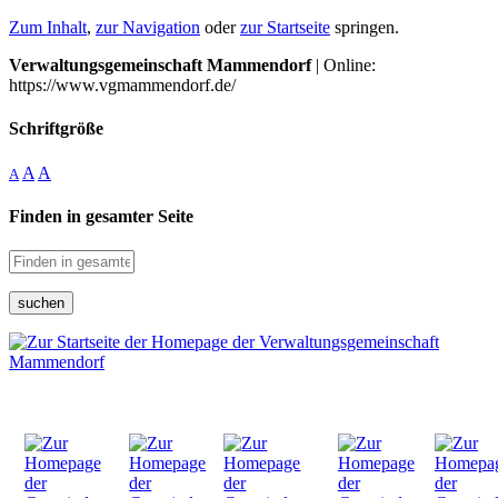
Zum Inhalt
,
zur Navigation
oder
zur Startseite
springen.
Verwaltungsgemeinschaft Mammendorf
| Online:
https://www.vgmammendorf.de/
Schriftgröße
A
A
A
Finden in gesamter Seite
suchen