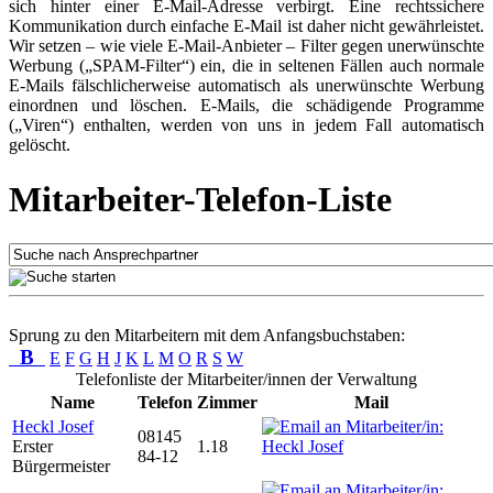
sich hinter einer E-Mail-Adresse verbirgt. Eine rechtssichere
Kommunikation durch einfache E-Mail ist daher nicht gewährleistet.
Wir setzen – wie viele E-Mail-Anbieter – Filter gegen unerwünschte
Werbung („SPAM-Filter“) ein, die in seltenen Fällen auch normale
E-Mails fälschlicherweise automatisch als unerwünschte Werbung
einordnen und löschen. E-Mails, die schädigende Programme
(„Viren“) enthalten, werden von uns in jedem Fall automatisch
gelöscht.
Mitarbeiter-Telefon-Liste
Sprung zu den Mitarbeitern mit dem Anfangsbuchstaben:
B
E
F
G
H
J
K
L
M
O
R
S
W
Telefonliste der Mitarbeiter/innen der Verwaltung
Name
Telefon
Zimmer
Mail
Heckl Josef
08145
Erster
1.18
84-12
Bürgermeister