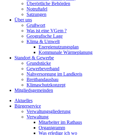
Überörtliche Behörden
Notruftafel
Satzungen
Über uns
Grußwort
Was ist eine VGem ?
Geografische Lage
Klima & Umwelt
Energienutzungsplan
Kommunale Wärmeplanung
Standort & Gewerbe
Grundstücke
Gewerbeverband
Nahversorgung im Landkreis
Breitbandausbau
Klimaschutzkonzept
Mitgliedsgemeinden
Aktuelles
Bürgerservice
Verwaltungsgliederung
Verwaltung
Mitarbeiter im Rathaus
Organigramm
Was erledige ich wo