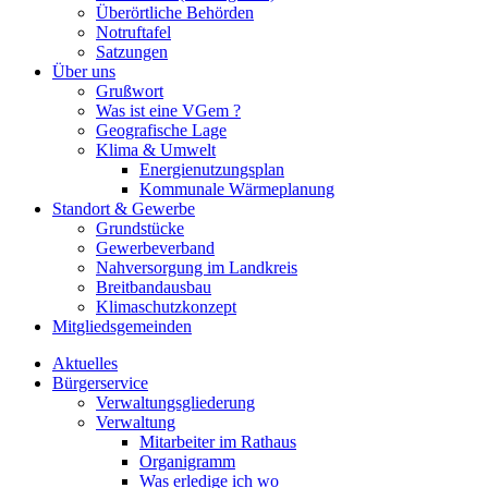
Überörtliche Behörden
Notruftafel
Satzungen
Über uns
Grußwort
Was ist eine VGem ?
Geografische Lage
Klima & Umwelt
Energienutzungsplan
Kommunale Wärmeplanung
Standort & Gewerbe
Grundstücke
Gewerbeverband
Nahversorgung im Landkreis
Breitbandausbau
Klimaschutzkonzept
Mitgliedsgemeinden
Aktuelles
Bürgerservice
Verwaltungsgliederung
Verwaltung
Mitarbeiter im Rathaus
Organigramm
Was erledige ich wo