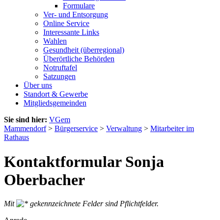
Formulare
Ver- und Entsorgung
Online Service
Interessante Links
Wahlen
Gesundheit (überregional)
Überörtliche Behörden
Notruftafel
Satzungen
Über uns
Standort & Gewerbe
Mitgliedsgemeinden
Sie sind hier:
VGem
Mammendorf
>
Bürgerservice
>
Verwaltung
>
Mitarbeiter im
Rathaus
Kontaktformular Sonja
Oberbacher
Mit
gekennzeichnete Felder sind Pflichtfelder.