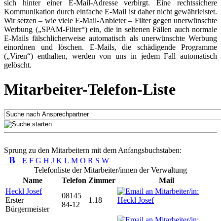
sich hinter einer E-Mail-Adresse verbirgt. Eine rechtssichere
Kommunikation durch einfache E-Mail ist daher nicht gewährleistet.
Wir setzen – wie viele E-Mail-Anbieter – Filter gegen unerwünschte
Werbung („SPAM-Filter“) ein, die in seltenen Fällen auch normale
E-Mails fälschlicherweise automatisch als unerwünschte Werbung
einordnen und löschen. E-Mails, die schädigende Programme
(„Viren“) enthalten, werden von uns in jedem Fall automatisch
gelöscht.
Mitarbeiter-Telefon-Liste
Sprung zu den Mitarbeitern mit dem Anfangsbuchstaben:
B
E
F
G
H
J
K
L
M
O
R
S
W
Telefonliste der Mitarbeiter/innen der Verwaltung
Name
Telefon
Zimmer
Mail
Heckl Josef
08145
Erster
1.18
84-12
Bürgermeister