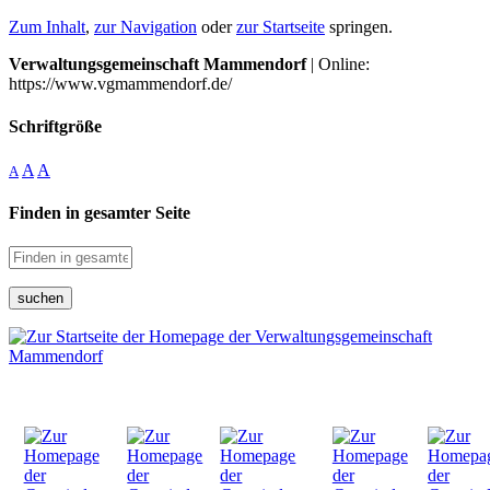
Zum Inhalt
,
zur Navigation
oder
zur Startseite
springen.
Verwaltungsgemeinschaft Mammendorf
| Online:
https://www.vgmammendorf.de/
Schriftgröße
A
A
A
Finden in gesamter Seite
suchen