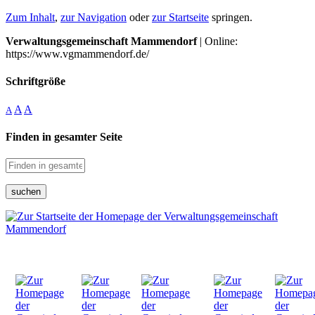
Zum Inhalt
,
zur Navigation
oder
zur Startseite
springen.
Verwaltungsgemeinschaft Mammendorf
| Online:
https://www.vgmammendorf.de/
Schriftgröße
A
A
A
Finden in gesamter Seite
suchen