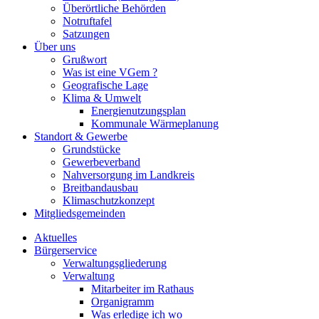
Überörtliche Behörden
Notruftafel
Satzungen
Über uns
Grußwort
Was ist eine VGem ?
Geografische Lage
Klima & Umwelt
Energienutzungsplan
Kommunale Wärmeplanung
Standort & Gewerbe
Grundstücke
Gewerbeverband
Nahversorgung im Landkreis
Breitbandausbau
Klimaschutzkonzept
Mitgliedsgemeinden
Aktuelles
Bürgerservice
Verwaltungsgliederung
Verwaltung
Mitarbeiter im Rathaus
Organigramm
Was erledige ich wo