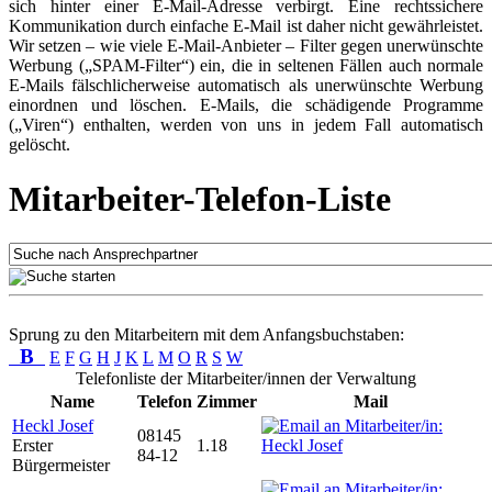
sich hinter einer E-Mail-Adresse verbirgt. Eine rechtssichere
Kommunikation durch einfache E-Mail ist daher nicht gewährleistet.
Wir setzen – wie viele E-Mail-Anbieter – Filter gegen unerwünschte
Werbung („SPAM-Filter“) ein, die in seltenen Fällen auch normale
E-Mails fälschlicherweise automatisch als unerwünschte Werbung
einordnen und löschen. E-Mails, die schädigende Programme
(„Viren“) enthalten, werden von uns in jedem Fall automatisch
gelöscht.
Mitarbeiter-Telefon-Liste
Sprung zu den Mitarbeitern mit dem Anfangsbuchstaben:
B
E
F
G
H
J
K
L
M
O
R
S
W
Telefonliste der Mitarbeiter/innen der Verwaltung
Name
Telefon
Zimmer
Mail
Heckl Josef
08145
Erster
1.18
84-12
Bürgermeister