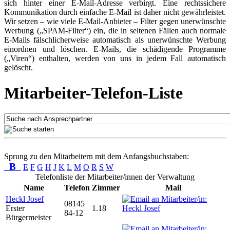
sich hinter einer E-Mail-Adresse verbirgt. Eine rechtssichere
Kommunikation durch einfache E-Mail ist daher nicht gewährleistet.
Wir setzen – wie viele E-Mail-Anbieter – Filter gegen unerwünschte
Werbung („SPAM-Filter“) ein, die in seltenen Fällen auch normale
E-Mails fälschlicherweise automatisch als unerwünschte Werbung
einordnen und löschen. E-Mails, die schädigende Programme
(„Viren“) enthalten, werden von uns in jedem Fall automatisch
gelöscht.
Mitarbeiter-Telefon-Liste
Sprung zu den Mitarbeitern mit dem Anfangsbuchstaben:
B
E
F
G
H
J
K
L
M
O
R
S
W
Telefonliste der Mitarbeiter/innen der Verwaltung
Name
Telefon
Zimmer
Mail
Heckl Josef
08145
Erster
1.18
84-12
Bürgermeister