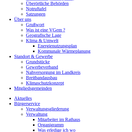
Überörtliche Behörden
Notruftafel
Satzungen
Über uns
Grußwort
Was ist eine VGem ?
Geografische Lage
Klima & Umwelt
Energienutzungsplan
Kommunale Wärmeplanung
Standort & Gewerbe
Grundstücke
Gewerbeverband
Nahversorgung im Landkreis
Breitbandausbau
Klimaschutzkonzept
Mitgliedsgemeinden
Aktuelles
Bürgerservice
Verwaltungsgliederung
Verwaltung
Mitarbeiter im Rathaus
Organigramm
Was erledige ich wo