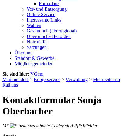
Formulare
Ver- und Entsorgung
Online Service
Interessante Links
Wahlen
Gesundheit (überregional)
Überörtliche Behörden
Notruftafel
Satzungen
Über uns
Standort & Gewerbe
Mitgliedsgemeinden
Sie sind hier:
VGem
Mammendorf
>
Bürgerservice
>
Verwaltung
>
Mitarbeiter im
Rathaus
Kontaktformular Sonja
Oberbacher
Mit
gekennzeichnete Felder sind Pflichtfelder.