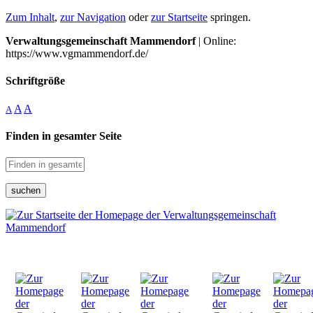
Zum Inhalt
,
zur Navigation
oder
zur Startseite
springen.
Verwaltungsgemeinschaft Mammendorf
| Online:
https://www.vgmammendorf.de/
Schriftgröße
A
A
A
Finden in gesamter Seite
suchen