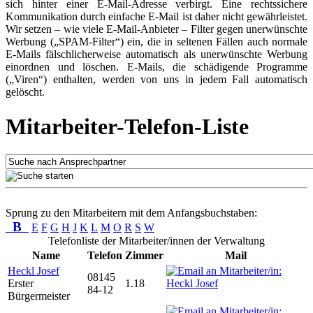
sich hinter einer E-Mail-Adresse verbirgt. Eine rechtssichere
Kommunikation durch einfache E-Mail ist daher nicht gewährleistet.
Wir setzen – wie viele E-Mail-Anbieter – Filter gegen unerwünschte
Werbung („SPAM-Filter“) ein, die in seltenen Fällen auch normale
E-Mails fälschlicherweise automatisch als unerwünschte Werbung
einordnen und löschen. E-Mails, die schädigende Programme
(„Viren“) enthalten, werden von uns in jedem Fall automatisch
gelöscht.
Mitarbeiter-Telefon-Liste
Sprung zu den Mitarbeitern mit dem Anfangsbuchstaben:
B
E
F
G
H
J
K
L
M
O
R
S
W
Telefonliste der Mitarbeiter/innen der Verwaltung
Name
Telefon
Zimmer
Mail
Heckl Josef
08145
Erster
1.18
84-12
Bürgermeister