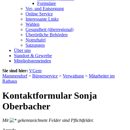
Formulare
Ver- und Entsorgung
Online Service
Interessante Links
Wahlen
Gesundheit (überregional)
Überörtliche Behörden
Notruftafel
Satzungen
Über uns
Standort & Gewerbe
Mitgliedsgemeinden
Sie sind hier:
VGem
Mammendorf
>
Bürgerservice
>
Verwaltung
>
Mitarbeiter im
Rathaus
Kontaktformular Sonja
Oberbacher
Mit
gekennzeichnete Felder sind Pflichtfelder.