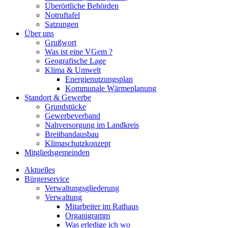
Überörtliche Behörden
Notruftafel
Satzungen
Über uns
Grußwort
Was ist eine VGem ?
Geografische Lage
Klima & Umwelt
Energienutzungsplan
Kommunale Wärmeplanung
Standort & Gewerbe
Grundstücke
Gewerbeverband
Nahversorgung im Landkreis
Breitbandausbau
Klimaschutzkonzept
Mitgliedsgemeinden
Aktuelles
Bürgerservice
Verwaltungsgliederung
Verwaltung
Mitarbeiter im Rathaus
Organigramm
Was erledige ich wo