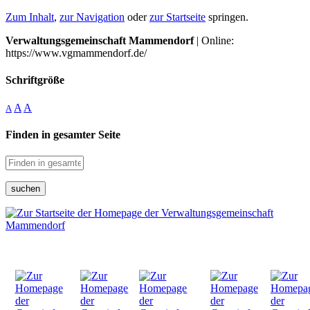
Zum Inhalt
,
zur Navigation
oder
zur Startseite
springen.
Verwaltungsgemeinschaft Mammendorf
| Online:
https://www.vgmammendorf.de/
Schriftgröße
A
A
A
Finden in gesamter Seite
suchen