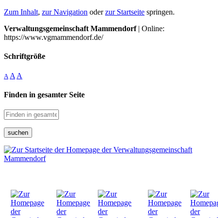
Zum Inhalt
,
zur Navigation
oder
zur Startseite
springen.
Verwaltungsgemeinschaft Mammendorf
| Online:
https://www.vgmammendorf.de/
Schriftgröße
A
A
A
Finden in gesamter Seite
suchen