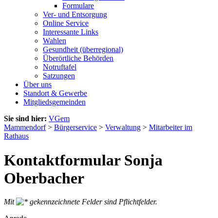
Formulare
Ver- und Entsorgung
Online Service
Interessante Links
Wahlen
Gesundheit (überregional)
Überörtliche Behörden
Notruftafel
Satzungen
Über uns
Standort & Gewerbe
Mitgliedsgemeinden
Sie sind hier:
VGem
Mammendorf
>
Bürgerservice
>
Verwaltung
>
Mitarbeiter im
Rathaus
Kontaktformular Sonja
Oberbacher
Mit
gekennzeichnete Felder sind Pflichtfelder.