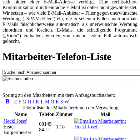
sich hinter einer E-Mail-Adresse verbirgt. Eine rechtssichere
Kommunikation durch einfache E-Mail ist daher nicht gewährleistet.
Wir setzen – wie viele E-Mail-Anbieter – Filter gegen unerwünschte
Werbung („SPAM-Filter“) ein, die in seltenen Fällen auch normale
E-Mails fälschlicherweise automatisch als unerwünschte Werbung
einordnen und löschen. E-Mails, die schädigende Programme
(„Viren“) enthalten, werden von uns in jedem Fall automatisch
gelöscht.
Mitarbeiter-Telefon-Liste
Sprung zu den Mitarbeitern mit dem Anfangsbuchstaben:
B
E
F
G
H
J
K
L
M
O
R
S
W
Telefonliste der Mitarbeiter/innen der Verwaltung
Name
Telefon
Zimmer
Mail
Heckl Josef
08145
Erster
1.18
84-12
Bürgermeister