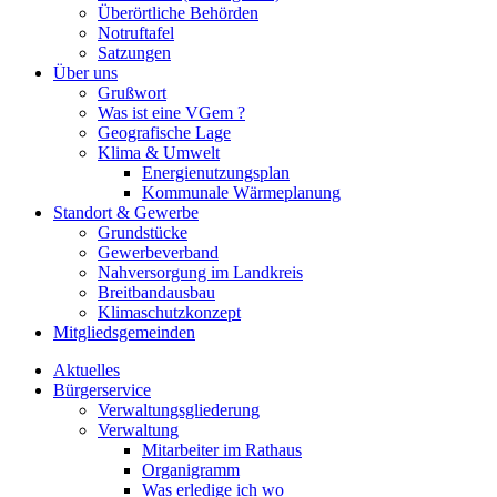
Überörtliche Behörden
Notruftafel
Satzungen
Über uns
Grußwort
Was ist eine VGem ?
Geografische Lage
Klima & Umwelt
Energienutzungsplan
Kommunale Wärmeplanung
Standort & Gewerbe
Grundstücke
Gewerbeverband
Nahversorgung im Landkreis
Breitbandausbau
Klimaschutzkonzept
Mitgliedsgemeinden
Aktuelles
Bürgerservice
Verwaltungsgliederung
Verwaltung
Mitarbeiter im Rathaus
Organigramm
Was erledige ich wo