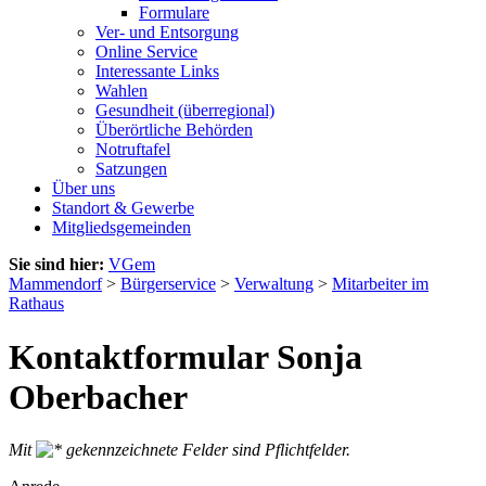
Formulare
Ver- und Entsorgung
Online Service
Interessante Links
Wahlen
Gesundheit (überregional)
Überörtliche Behörden
Notruftafel
Satzungen
Über uns
Standort & Gewerbe
Mitgliedsgemeinden
Sie sind hier:
VGem
Mammendorf
>
Bürgerservice
>
Verwaltung
>
Mitarbeiter im
Rathaus
Kontaktformular Sonja
Oberbacher
Mit
gekennzeichnete Felder sind Pflichtfelder.