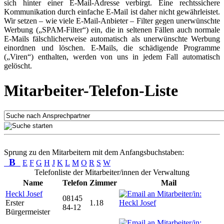
sich hinter einer E-Mail-Adresse verbirgt. Eine rechtssichere
Kommunikation durch einfache E-Mail ist daher nicht gewährleistet.
Wir setzen – wie viele E-Mail-Anbieter – Filter gegen unerwünschte
Werbung („SPAM-Filter“) ein, die in seltenen Fällen auch normale
E-Mails fälschlicherweise automatisch als unerwünschte Werbung
einordnen und löschen. E-Mails, die schädigende Programme
(„Viren“) enthalten, werden von uns in jedem Fall automatisch
gelöscht.
Mitarbeiter-Telefon-Liste
Sprung zu den Mitarbeitern mit dem Anfangsbuchstaben:
B
E
F
G
H
J
K
L
M
O
R
S
W
Telefonliste der Mitarbeiter/innen der Verwaltung
Name
Telefon
Zimmer
Mail
Heckl Josef
08145
Erster
1.18
84-12
Bürgermeister