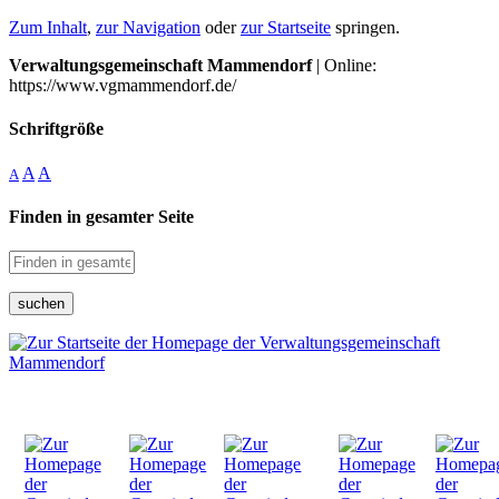
Zum Inhalt
,
zur Navigation
oder
zur Startseite
springen.
Verwaltungsgemeinschaft Mammendorf
| Online:
https://www.vgmammendorf.de/
Schriftgröße
A
A
A
Finden in gesamter Seite
suchen