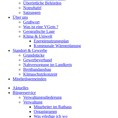
Überörtliche Behörden
Notruftafel
Satzungen
Über uns
Grußwort
Was ist eine VGem ?
Geografische Lage
Klima & Umwelt
Energienutzungsplan
Kommunale Wärmeplanung
Standort & Gewerbe
Grundstücke
Gewerbeverband
Nahversorgung im Landkreis
Breitbandausbau
Klimaschutzkonzept
Mitgliedsgemeinden
Aktuelles
Bürgerservice
Verwaltungsgliederung
Verwaltung
Mitarbeiter im Rathaus
Organigramm
Was erledige ich wo