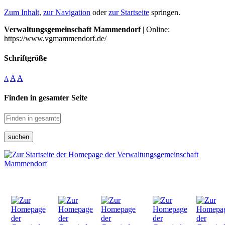
Zum Inhalt
,
zur Navigation
oder
zur Startseite
springen.
Verwaltungsgemeinschaft Mammendorf
| Online:
https://www.vgmammendorf.de/
Schriftgröße
A
A
A
Finden in gesamter Seite
suchen