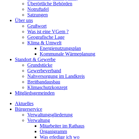
Überörtliche Behörden
Notruftafel
Satzungen
Über uns
Grußwort
Was ist eine VGem ?
Geografische Lage
Klima & Umwelt
Energienutzungsplan
Kommunale Wärmeplanung
Standort & Gewerbe
Grundstücke
Gewerbeverband
Nahversorgung im Landkreis
Breitbandausbau
Klimaschutzkonzept
Mitgliedsgemeinden
Aktuelles
Bürgerservice
Verwaltungsgliederung
Verwaltung
Mitarbeiter im Rathaus
Organigramm
Was erledige ich wo