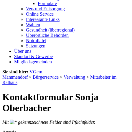
Formulare
Ver- und Entsorgung
Online Service
Interessante Links
Wahlen
Gesundheit (überregional)
Überörtliche Behörden
Notruftafel
Satzungen
Über uns
Standort & Gewerbe
Mitgliedsgemeinden
Sie sind hier:
VGem
Mammendorf
>
Bürgerservice
>
Verwaltung
>
Mitarbeiter im
Rathaus
Kontaktformular Sonja
Oberbacher
Mit
gekennzeichnete Felder sind Pflichtfelder.