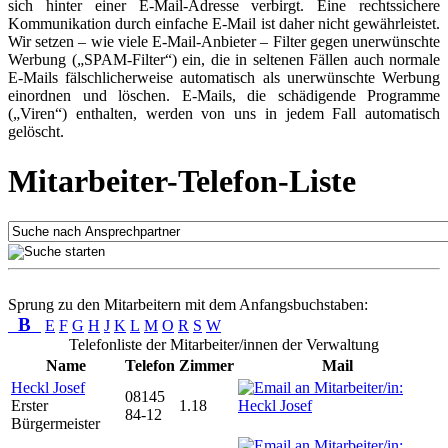
sich hinter einer E-Mail-Adresse verbirgt. Eine rechtssichere
Kommunikation durch einfache E-Mail ist daher nicht gewährleistet.
Wir setzen – wie viele E-Mail-Anbieter – Filter gegen unerwünschte
Werbung („SPAM-Filter“) ein, die in seltenen Fällen auch normale
E-Mails fälschlicherweise automatisch als unerwünschte Werbung
einordnen und löschen. E-Mails, die schädigende Programme
(„Viren“) enthalten, werden von uns in jedem Fall automatisch
gelöscht.
Mitarbeiter-Telefon-Liste
Sprung zu den Mitarbeitern mit dem Anfangsbuchstaben:
B
E
F
G
H
J
K
L
M
O
R
S
W
Telefonliste der Mitarbeiter/innen der Verwaltung
Name
Telefon
Zimmer
Mail
Heckl Josef
08145
Erster
1.18
84-12
Bürgermeister