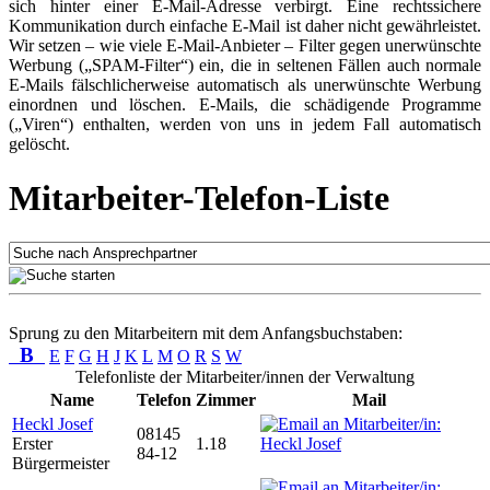
sich hinter einer E-Mail-Adresse verbirgt. Eine rechtssichere
Kommunikation durch einfache E-Mail ist daher nicht gewährleistet.
Wir setzen – wie viele E-Mail-Anbieter – Filter gegen unerwünschte
Werbung („SPAM-Filter“) ein, die in seltenen Fällen auch normale
E-Mails fälschlicherweise automatisch als unerwünschte Werbung
einordnen und löschen. E-Mails, die schädigende Programme
(„Viren“) enthalten, werden von uns in jedem Fall automatisch
gelöscht.
Mitarbeiter-Telefon-Liste
Sprung zu den Mitarbeitern mit dem Anfangsbuchstaben:
B
E
F
G
H
J
K
L
M
O
R
S
W
Telefonliste der Mitarbeiter/innen der Verwaltung
Name
Telefon
Zimmer
Mail
Heckl Josef
08145
Erster
1.18
84-12
Bürgermeister