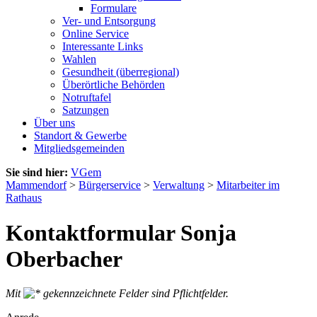
Formulare
Ver- und Entsorgung
Online Service
Interessante Links
Wahlen
Gesundheit (überregional)
Überörtliche Behörden
Notruftafel
Satzungen
Über uns
Standort & Gewerbe
Mitgliedsgemeinden
Sie sind hier:
VGem
Mammendorf
>
Bürgerservice
>
Verwaltung
>
Mitarbeiter im
Rathaus
Kontaktformular Sonja
Oberbacher
Mit
gekennzeichnete Felder sind Pflichtfelder.