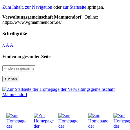
Zum Inhalt
,
zur Navigation
oder
zur Startseite
springen.
Verwaltungsgemeinschaft Mammendorf
| Online:
https://www.vgmammendorf.de/
Schriftgröße
A
A
A
Finden in gesamter Seite
suchen