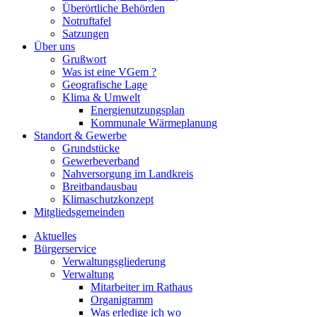
Überörtliche Behörden
Notruftafel
Satzungen
Über uns
Grußwort
Was ist eine VGem ?
Geografische Lage
Klima & Umwelt
Energienutzungsplan
Kommunale Wärmeplanung
Standort & Gewerbe
Grundstücke
Gewerbeverband
Nahversorgung im Landkreis
Breitbandausbau
Klimaschutzkonzept
Mitgliedsgemeinden
Aktuelles
Bürgerservice
Verwaltungsgliederung
Verwaltung
Mitarbeiter im Rathaus
Organigramm
Was erledige ich wo