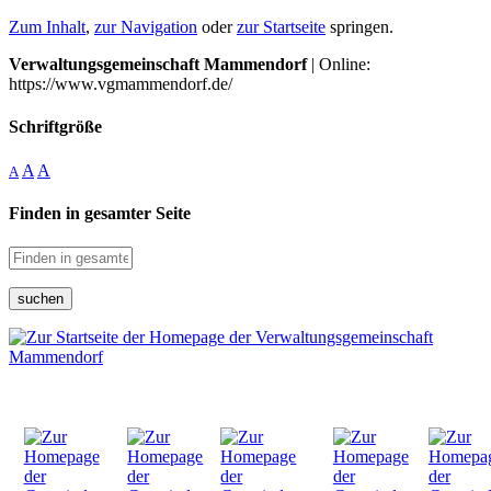
Zum Inhalt
,
zur Navigation
oder
zur Startseite
springen.
Verwaltungsgemeinschaft Mammendorf
| Online:
https://www.vgmammendorf.de/
Schriftgröße
A
A
A
Finden in gesamter Seite
suchen