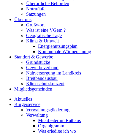
Überörtliche Behörden
Notruftafel
Satzungen
Über uns
Grußwort
Was ist eine VGem ?
Geografische Lage
Klima & Umwelt
Energienutzungsplan
Kommunale Wärmeplanung
Standort & Gewerbe
Grundstücke
Gewerbeverband
Nahversorgung im Landkreis
Breitbandausbau
Klimaschutzkonzept
Mitgliedsgemeinden
Aktuelles
Bürgerservice
Verwaltungsgliederung
Verwaltung
Mitarbeiter im Rathaus
Organigramm
Was erledige ich wo