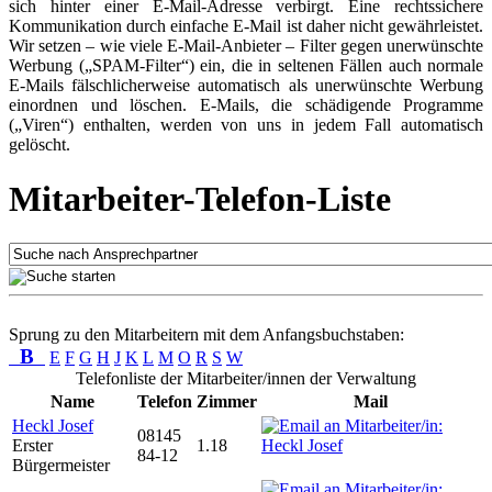
sich hinter einer E-Mail-Adresse verbirgt. Eine rechtssichere
Kommunikation durch einfache E-Mail ist daher nicht gewährleistet.
Wir setzen – wie viele E-Mail-Anbieter – Filter gegen unerwünschte
Werbung („SPAM-Filter“) ein, die in seltenen Fällen auch normale
E-Mails fälschlicherweise automatisch als unerwünschte Werbung
einordnen und löschen. E-Mails, die schädigende Programme
(„Viren“) enthalten, werden von uns in jedem Fall automatisch
gelöscht.
Mitarbeiter-Telefon-Liste
Sprung zu den Mitarbeitern mit dem Anfangsbuchstaben:
B
E
F
G
H
J
K
L
M
O
R
S
W
Telefonliste der Mitarbeiter/innen der Verwaltung
Name
Telefon
Zimmer
Mail
Heckl Josef
08145
Erster
1.18
84-12
Bürgermeister