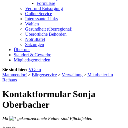
Formulare
Ver- und Entsorgung
Online Service
Interessante Links
Wahlen
Gesundheit (überregional)
Überörtliche Behörden
Notruftafel
Satzungen
Über uns
Standort & Gewerbe
Mitgliedsgemeinden
Sie sind hier:
VGem
Mammendorf
>
Bürgerservice
>
Verwaltung
>
Mitarbeiter im
Rathaus
Kontaktformular Sonja
Oberbacher
Mit
gekennzeichnete Felder sind Pflichtfelder.