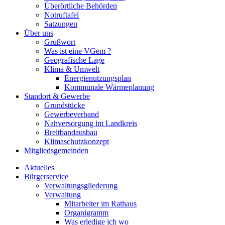
Überörtliche Behörden
Notruftafel
Satzungen
Über uns
Grußwort
Was ist eine VGem ?
Geografische Lage
Klima & Umwelt
Energienutzungsplan
Kommunale Wärmeplanung
Standort & Gewerbe
Grundstücke
Gewerbeverband
Nahversorgung im Landkreis
Breitbandausbau
Klimaschutzkonzept
Mitgliedsgemeinden
Aktuelles
Bürgerservice
Verwaltungsgliederung
Verwaltung
Mitarbeiter im Rathaus
Organigramm
Was erledige ich wo