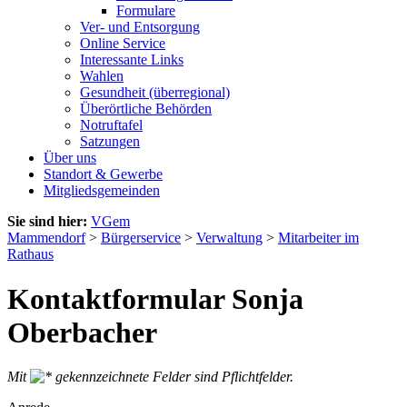
Formulare
Ver- und Entsorgung
Online Service
Interessante Links
Wahlen
Gesundheit (überregional)
Überörtliche Behörden
Notruftafel
Satzungen
Über uns
Standort & Gewerbe
Mitgliedsgemeinden
Sie sind hier:
VGem
Mammendorf
>
Bürgerservice
>
Verwaltung
>
Mitarbeiter im
Rathaus
Kontaktformular Sonja
Oberbacher
Mit
gekennzeichnete Felder sind Pflichtfelder.