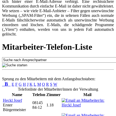
sich hinter einer E-Mail-Adresse verbirgt. Eine rechtssichere
Kommunikation durch einfache E-Mail ist daher nicht gewährleistet.
Wir setzen – wie viele E-Mail-Anbieter – Filter gegen unerwünschte
Werbung („SPAM-Filter“) ein, die in seltenen Fällen auch normale
E-Mails fälschlicherweise automatisch als unerwünschte Werbung
einordnen und löschen. E-Mails, die schädigende Programme
(„Viren“) enthalten, werden von uns in jedem Fall automatisch
gelöscht.
Mitarbeiter-Telefon-Liste
Sprung zu den Mitarbeitern mit dem Anfangsbuchstaben:
B
E
F
G
H
J
K
L
M
O
R
S
W
Telefonliste der Mitarbeiter/innen der Verwaltung
Name
Telefon
Zimmer
Mail
Heckl Josef
08145
Erster
1.18
84-12
Bürgermeister