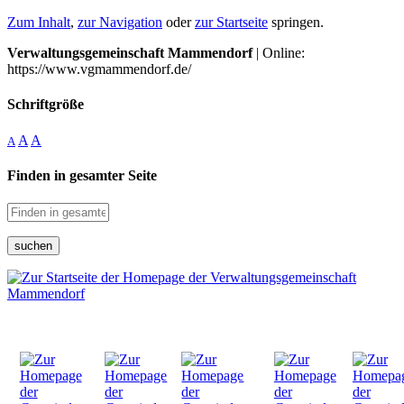
Zum Inhalt
,
zur Navigation
oder
zur Startseite
springen.
Verwaltungsgemeinschaft Mammendorf
| Online:
https://www.vgmammendorf.de/
Schriftgröße
A
A
A
Finden in gesamter Seite
suchen