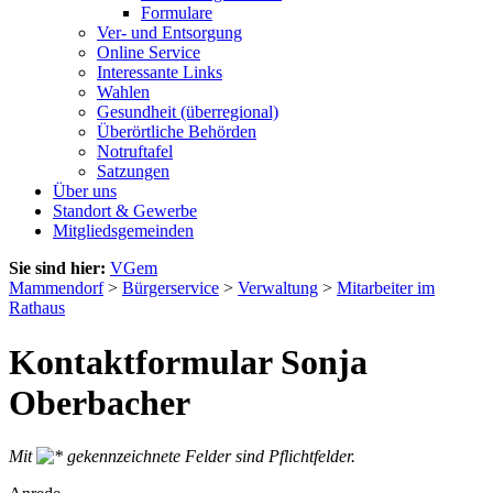
Formulare
Ver- und Entsorgung
Online Service
Interessante Links
Wahlen
Gesundheit (überregional)
Überörtliche Behörden
Notruftafel
Satzungen
Über uns
Standort & Gewerbe
Mitgliedsgemeinden
Sie sind hier:
VGem
Mammendorf
>
Bürgerservice
>
Verwaltung
>
Mitarbeiter im
Rathaus
Kontaktformular Sonja
Oberbacher
Mit
gekennzeichnete Felder sind Pflichtfelder.