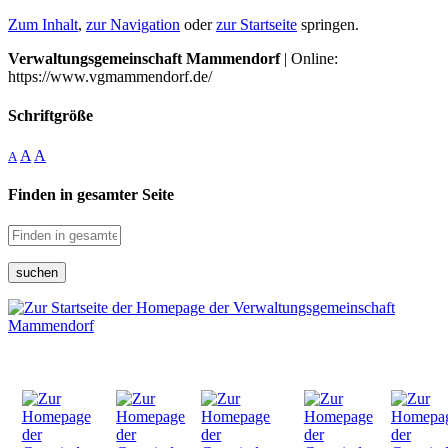
Zum Inhalt
,
zur Navigation
oder
zur Startseite
springen.
Verwaltungsgemeinschaft Mammendorf
| Online:
https://www.vgmammendorf.de/
Schriftgröße
A
A
A
Finden in gesamter Seite
suchen