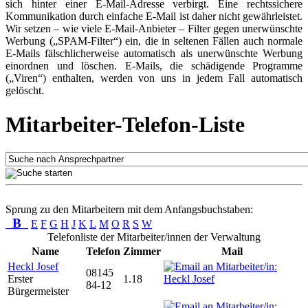
sich hinter einer E-Mail-Adresse verbirgt. Eine rechtssichere
Kommunikation durch einfache E-Mail ist daher nicht gewährleistet.
Wir setzen – wie viele E-Mail-Anbieter – Filter gegen unerwünschte
Werbung („SPAM-Filter“) ein, die in seltenen Fällen auch normale
E-Mails fälschlicherweise automatisch als unerwünschte Werbung
einordnen und löschen. E-Mails, die schädigende Programme
(„Viren“) enthalten, werden von uns in jedem Fall automatisch
gelöscht.
Mitarbeiter-Telefon-Liste
Sprung zu den Mitarbeitern mit dem Anfangsbuchstaben:
B
E
F
G
H
J
K
L
M
O
R
S
W
Telefonliste der Mitarbeiter/innen der Verwaltung
Name
Telefon
Zimmer
Mail
Heckl Josef
08145
Erster
1.18
84-12
Bürgermeister