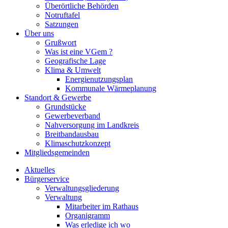
Überörtliche Behörden
Notruftafel
Satzungen
Über uns
Grußwort
Was ist eine VGem ?
Geografische Lage
Klima & Umwelt
Energienutzungsplan
Kommunale Wärmeplanung
Standort & Gewerbe
Grundstücke
Gewerbeverband
Nahversorgung im Landkreis
Breitbandausbau
Klimaschutzkonzept
Mitgliedsgemeinden
Aktuelles
Bürgerservice
Verwaltungsgliederung
Verwaltung
Mitarbeiter im Rathaus
Organigramm
Was erledige ich wo