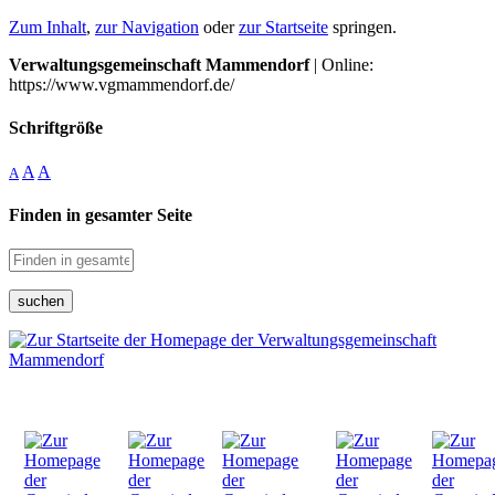
Zum Inhalt
,
zur Navigation
oder
zur Startseite
springen.
Verwaltungsgemeinschaft Mammendorf
| Online:
https://www.vgmammendorf.de/
Schriftgröße
A
A
A
Finden in gesamter Seite
suchen