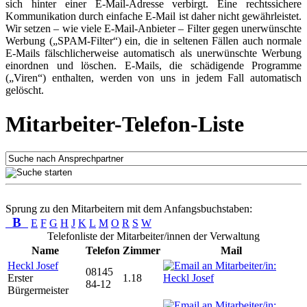
sich hinter einer E-Mail-Adresse verbirgt. Eine rechtssichere
Kommunikation durch einfache E-Mail ist daher nicht gewährleistet.
Wir setzen – wie viele E-Mail-Anbieter – Filter gegen unerwünschte
Werbung („SPAM-Filter“) ein, die in seltenen Fällen auch normale
E-Mails fälschlicherweise automatisch als unerwünschte Werbung
einordnen und löschen. E-Mails, die schädigende Programme
(„Viren“) enthalten, werden von uns in jedem Fall automatisch
gelöscht.
Mitarbeiter-Telefon-Liste
Sprung zu den Mitarbeitern mit dem Anfangsbuchstaben:
B
E
F
G
H
J
K
L
M
O
R
S
W
Telefonliste der Mitarbeiter/innen der Verwaltung
Name
Telefon
Zimmer
Mail
Heckl Josef
08145
Erster
1.18
84-12
Bürgermeister