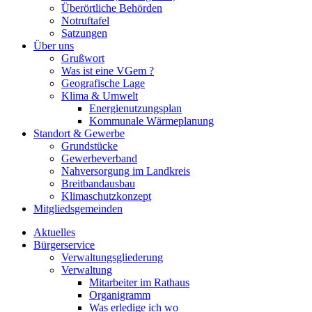
Überörtliche Behörden
Notruftafel
Satzungen
Über uns
Grußwort
Was ist eine VGem ?
Geografische Lage
Klima & Umwelt
Energienutzungsplan
Kommunale Wärmeplanung
Standort & Gewerbe
Grundstücke
Gewerbeverband
Nahversorgung im Landkreis
Breitbandausbau
Klimaschutzkonzept
Mitgliedsgemeinden
Aktuelles
Bürgerservice
Verwaltungsgliederung
Verwaltung
Mitarbeiter im Rathaus
Organigramm
Was erledige ich wo