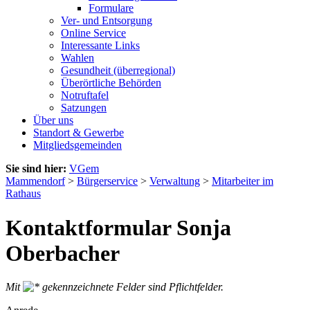
Formulare
Ver- und Entsorgung
Online Service
Interessante Links
Wahlen
Gesundheit (überregional)
Überörtliche Behörden
Notruftafel
Satzungen
Über uns
Standort & Gewerbe
Mitgliedsgemeinden
Sie sind hier:
VGem
Mammendorf
>
Bürgerservice
>
Verwaltung
>
Mitarbeiter im
Rathaus
Kontaktformular Sonja
Oberbacher
Mit
gekennzeichnete Felder sind Pflichtfelder.