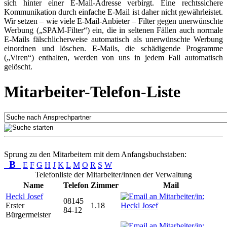
sich hinter einer E-Mail-Adresse verbirgt. Eine rechtssichere
Kommunikation durch einfache E-Mail ist daher nicht gewährleistet.
Wir setzen – wie viele E-Mail-Anbieter – Filter gegen unerwünschte
Werbung („SPAM-Filter“) ein, die in seltenen Fällen auch normale
E-Mails fälschlicherweise automatisch als unerwünschte Werbung
einordnen und löschen. E-Mails, die schädigende Programme
(„Viren“) enthalten, werden von uns in jedem Fall automatisch
gelöscht.
Mitarbeiter-Telefon-Liste
Sprung zu den Mitarbeitern mit dem Anfangsbuchstaben:
B
E
F
G
H
J
K
L
M
O
R
S
W
Telefonliste der Mitarbeiter/innen der Verwaltung
Name
Telefon
Zimmer
Mail
Heckl Josef
08145
Erster
1.18
84-12
Bürgermeister