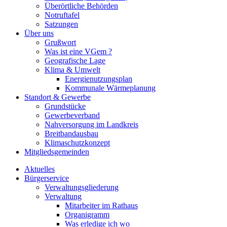
Überörtliche Behörden
Notruftafel
Satzungen
Über uns
Grußwort
Was ist eine VGem ?
Geografische Lage
Klima & Umwelt
Energienutzungsplan
Kommunale Wärmeplanung
Standort & Gewerbe
Grundstücke
Gewerbeverband
Nahversorgung im Landkreis
Breitbandausbau
Klimaschutzkonzept
Mitgliedsgemeinden
Aktuelles
Bürgerservice
Verwaltungsgliederung
Verwaltung
Mitarbeiter im Rathaus
Organigramm
Was erledige ich wo