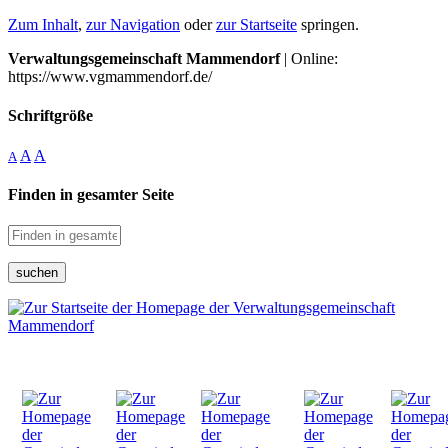
Zum Inhalt
,
zur Navigation
oder
zur Startseite
springen.
Verwaltungsgemeinschaft Mammendorf
| Online:
https://www.vgmammendorf.de/
Schriftgröße
A
A
A
Finden in gesamter Seite
suchen