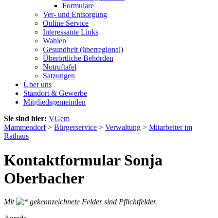
Formulare
Ver- und Entsorgung
Online Service
Interessante Links
Wahlen
Gesundheit (überregional)
Überörtliche Behörden
Notruftafel
Satzungen
Über uns
Standort & Gewerbe
Mitgliedsgemeinden
Sie sind hier:
VGem
Mammendorf
>
Bürgerservice
>
Verwaltung
>
Mitarbeiter im
Rathaus
Kontaktformular Sonja
Oberbacher
Mit
gekennzeichnete Felder sind Pflichtfelder.