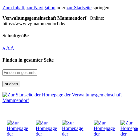
Zum Inhalt
,
zur Navigation
oder
zur Startseite
springen.
Verwaltungsgemeinschaft Mammendorf
| Online:
https://www.vgmammendorf.de/
Schriftgröße
A
A
A
Finden in gesamter Seite
suchen