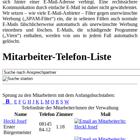
sich hinter einer E-Mail-Adresse verbirgt. Eine rechtssichere
Kommunikation durch einfache E-Mail ist daher nicht gewährleistet.
Wir setzen – wie viele E-Mail-Anbieter – Filter gegen unerwünschte
Werbung („SPAM-Filter“) ein, die in seltenen Fällen auch normale
E-Mails fälschlicherweise automatisch als unerwünschte Werbung
einordnen und löschen. E-Mails, die schädigende Programme
(„Viren“) enthalten, werden von uns in jedem Fall automatisch
gelöscht.
Mitarbeiter-Telefon-Liste
Sprung zu den Mitarbeitern mit dem Anfangsbuchstaben:
B
E
F
G
H
J
K
L
M
O
R
S
W
Telefonliste der Mitarbeiter/innen der Verwaltung
Name
Telefon
Zimmer
Mail
Heckl Josef
08145
Erster
1.18
84-12
Bürgermeister