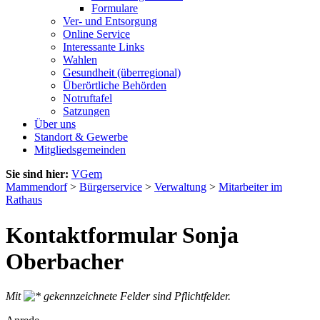
Formulare
Ver- und Entsorgung
Online Service
Interessante Links
Wahlen
Gesundheit (überregional)
Überörtliche Behörden
Notruftafel
Satzungen
Über uns
Standort & Gewerbe
Mitgliedsgemeinden
Sie sind hier:
VGem
Mammendorf
>
Bürgerservice
>
Verwaltung
>
Mitarbeiter im
Rathaus
Kontaktformular Sonja
Oberbacher
Mit
gekennzeichnete Felder sind Pflichtfelder.