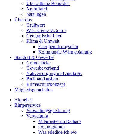
Überörtliche Behörden
Notruftafel
Satzungen
Über uns
Grußwort
Was ist eine VGem ?
Geografische Lage
Klima & Umwelt
Energienutzungsplan
Kommunale Wärmeplanung
Standort & Gewerbe
Grundstücke
Gewerbeverband
Nahversorgung im Landkreis
Breitbandausbau
Klimaschutzkonzept
Mitgliedsgemeinden
Aktuelles
Bürgerservice
Verwaltungsgliederung
Verwaltung
Mitarbeiter im Rathaus
Organigramm
Was erledige ich wo