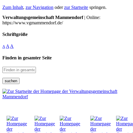
Zum Inhalt
,
zur Navigation
oder
zur Startseite
springen.
Verwaltungsgemeinschaft Mammendorf
| Online:
https://www.vgmammendorf.de/
Schriftgröße
A
A
A
Finden in gesamter Seite
suchen