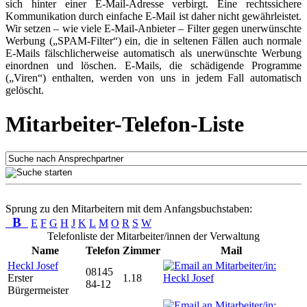
sich hinter einer E-Mail-Adresse verbirgt. Eine rechtssichere
Kommunikation durch einfache E-Mail ist daher nicht gewährleistet.
Wir setzen – wie viele E-Mail-Anbieter – Filter gegen unerwünschte
Werbung („SPAM-Filter“) ein, die in seltenen Fällen auch normale
E-Mails fälschlicherweise automatisch als unerwünschte Werbung
einordnen und löschen. E-Mails, die schädigende Programme
(„Viren“) enthalten, werden von uns in jedem Fall automatisch
gelöscht.
Mitarbeiter-Telefon-Liste
Sprung zu den Mitarbeitern mit dem Anfangsbuchstaben:
B
E
F
G
H
J
K
L
M
O
R
S
W
Telefonliste der Mitarbeiter/innen der Verwaltung
Name
Telefon
Zimmer
Mail
Heckl Josef
08145
Erster
1.18
84-12
Bürgermeister