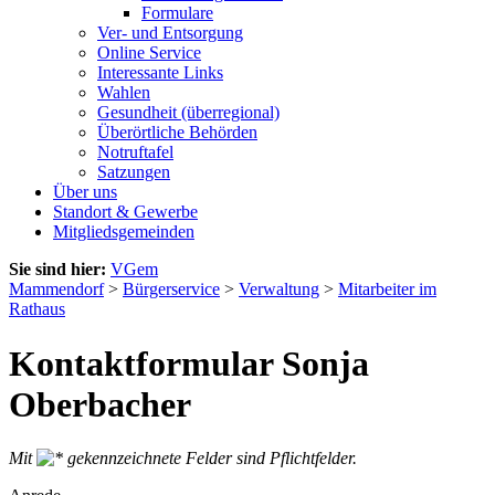
Formulare
Ver- und Entsorgung
Online Service
Interessante Links
Wahlen
Gesundheit (überregional)
Überörtliche Behörden
Notruftafel
Satzungen
Über uns
Standort & Gewerbe
Mitgliedsgemeinden
Sie sind hier:
VGem
Mammendorf
>
Bürgerservice
>
Verwaltung
>
Mitarbeiter im
Rathaus
Kontaktformular Sonja
Oberbacher
Mit
gekennzeichnete Felder sind Pflichtfelder.