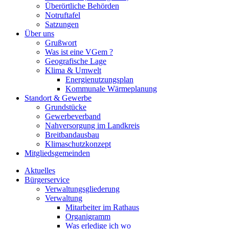
Überörtliche Behörden
Notruftafel
Satzungen
Über uns
Grußwort
Was ist eine VGem ?
Geografische Lage
Klima & Umwelt
Energienutzungsplan
Kommunale Wärmeplanung
Standort & Gewerbe
Grundstücke
Gewerbeverband
Nahversorgung im Landkreis
Breitbandausbau
Klimaschutzkonzept
Mitgliedsgemeinden
Aktuelles
Bürgerservice
Verwaltungsgliederung
Verwaltung
Mitarbeiter im Rathaus
Organigramm
Was erledige ich wo