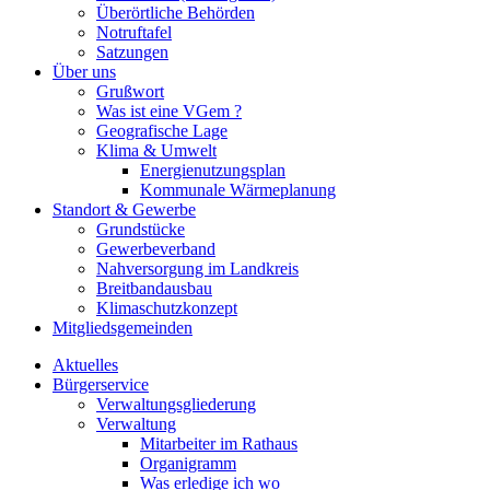
Überörtliche Behörden
Notruftafel
Satzungen
Über uns
Grußwort
Was ist eine VGem ?
Geografische Lage
Klima & Umwelt
Energienutzungsplan
Kommunale Wärmeplanung
Standort & Gewerbe
Grundstücke
Gewerbeverband
Nahversorgung im Landkreis
Breitbandausbau
Klimaschutzkonzept
Mitgliedsgemeinden
Aktuelles
Bürgerservice
Verwaltungsgliederung
Verwaltung
Mitarbeiter im Rathaus
Organigramm
Was erledige ich wo