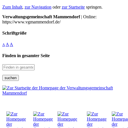
Zum Inhalt
,
zur Navigation
oder
zur Startseite
springen.
Verwaltungsgemeinschaft Mammendorf
| Online:
https://www.vgmammendorf.de/
Schriftgröße
A
A
A
Finden in gesamter Seite
suchen