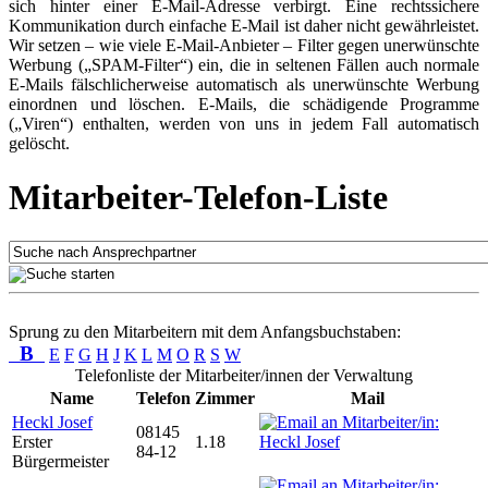
sich hinter einer E-Mail-Adresse verbirgt. Eine rechtssichere
Kommunikation durch einfache E-Mail ist daher nicht gewährleistet.
Wir setzen – wie viele E-Mail-Anbieter – Filter gegen unerwünschte
Werbung („SPAM-Filter“) ein, die in seltenen Fällen auch normale
E-Mails fälschlicherweise automatisch als unerwünschte Werbung
einordnen und löschen. E-Mails, die schädigende Programme
(„Viren“) enthalten, werden von uns in jedem Fall automatisch
gelöscht.
Mitarbeiter-Telefon-Liste
Sprung zu den Mitarbeitern mit dem Anfangsbuchstaben:
B
E
F
G
H
J
K
L
M
O
R
S
W
Telefonliste der Mitarbeiter/innen der Verwaltung
Name
Telefon
Zimmer
Mail
Heckl Josef
08145
Erster
1.18
84-12
Bürgermeister