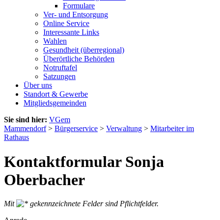
Formulare
Ver- und Entsorgung
Online Service
Interessante Links
Wahlen
Gesundheit (überregional)
Überörtliche Behörden
Notruftafel
Satzungen
Über uns
Standort & Gewerbe
Mitgliedsgemeinden
Sie sind hier:
VGem
Mammendorf
>
Bürgerservice
>
Verwaltung
>
Mitarbeiter im
Rathaus
Kontaktformular Sonja
Oberbacher
Mit
gekennzeichnete Felder sind Pflichtfelder.