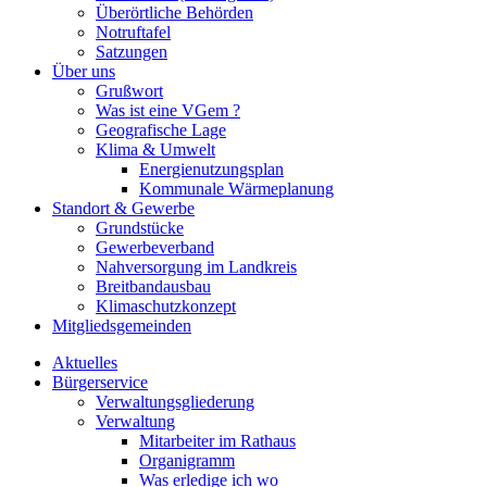
Überörtliche Behörden
Notruftafel
Satzungen
Über uns
Grußwort
Was ist eine VGem ?
Geografische Lage
Klima & Umwelt
Energienutzungsplan
Kommunale Wärmeplanung
Standort & Gewerbe
Grundstücke
Gewerbeverband
Nahversorgung im Landkreis
Breitbandausbau
Klimaschutzkonzept
Mitgliedsgemeinden
Aktuelles
Bürgerservice
Verwaltungsgliederung
Verwaltung
Mitarbeiter im Rathaus
Organigramm
Was erledige ich wo