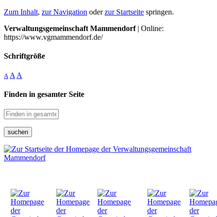
Zum Inhalt
,
zur Navigation
oder
zur Startseite
springen.
Verwaltungsgemeinschaft Mammendorf
| Online:
https://www.vgmammendorf.de/
Schriftgröße
A
A
A
Finden in gesamter Seite
suchen