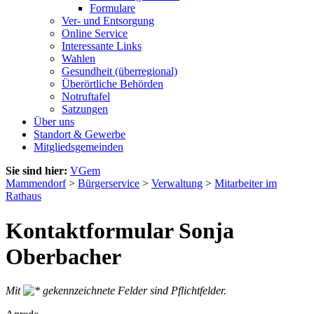
Formulare
Ver- und Entsorgung
Online Service
Interessante Links
Wahlen
Gesundheit (überregional)
Überörtliche Behörden
Notruftafel
Satzungen
Über uns
Standort & Gewerbe
Mitgliedsgemeinden
Sie sind hier:
VGem
Mammendorf
>
Bürgerservice
>
Verwaltung
>
Mitarbeiter im
Rathaus
Kontaktformular Sonja
Oberbacher
Mit
gekennzeichnete Felder sind Pflichtfelder.