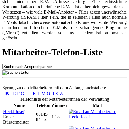
sich hinter einer E-Mail-Adresse verbirgt. Eine rechtssichere
Kommunikation durch einfache E-Mail ist daher nicht gewährleistet.
Wir setzen – wie viele E-Mail-Anbieter – Filter gegen unerwünschte
Werbung („SPAM-Filter“) ein, die in seltenen Fällen auch normale
E-Mails fälschlicherweise automatisch als unerwünschte Werbung
einordnen und löschen. E-Mails, die schädigende Programme
(„Viren“) enthalten, werden von uns in jedem Fall automatisch
gelöscht.
Mitarbeiter-Telefon-Liste
Sprung zu den Mitarbeitern mit dem Anfangsbuchstaben:
B
E
F
G
H
J
K
L
M
O
R
S
W
Telefonliste der Mitarbeiter/innen der Verwaltung
Name
Telefon
Zimmer
Mail
Heckl Josef
08145
Erster
1.18
84-12
Bürgermeister