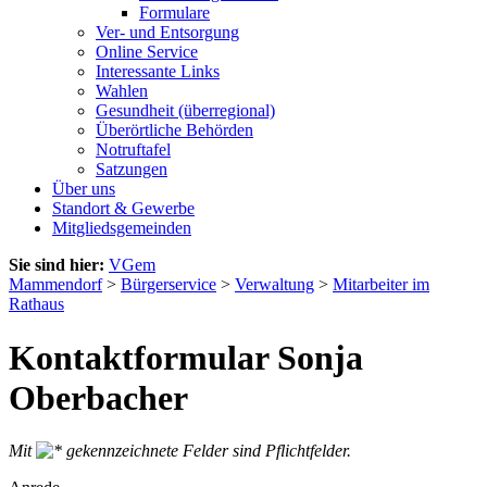
Formulare
Ver- und Entsorgung
Online Service
Interessante Links
Wahlen
Gesundheit (überregional)
Überörtliche Behörden
Notruftafel
Satzungen
Über uns
Standort & Gewerbe
Mitgliedsgemeinden
Sie sind hier:
VGem
Mammendorf
>
Bürgerservice
>
Verwaltung
>
Mitarbeiter im
Rathaus
Kontaktformular Sonja
Oberbacher
Mit
gekennzeichnete Felder sind Pflichtfelder.