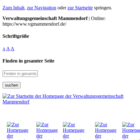
Zum Inhalt
,
zur Navigation
oder
zur Startseite
springen.
Verwaltungsgemeinschaft Mammendorf
| Online:
https://www.vgmammendorf.de/
Schriftgröße
A
A
A
Finden in gesamter Seite
suchen