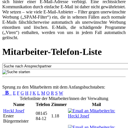
sich hinter einer E-Mail-Adresse verbirgt. Eine rechtssichere
Kommunikation durch einfache E-Mail ist daher nicht gewährleistet.
Wir setzen – wie viele E-Mail-Anbieter – Filter gegen unerwünschte
Werbung („SPAM-Filter“) ein, die in seltenen Fällen auch normale
E-Mails fälschlicherweise automatisch als unerwünschte Werbung
einordnen und löschen. E-Mails, die schädigende Programme
(„Viren“) enthalten, werden von uns in jedem Fall automatisch
gelöscht.
Mitarbeiter-Telefon-Liste
Sprung zu den Mitarbeitern mit dem Anfangsbuchstaben:
B
E
F
G
H
J
K
L
M
O
R
S
W
Telefonliste der Mitarbeiter/innen der Verwaltung
Name
Telefon
Zimmer
Mail
Heckl Josef
08145
Erster
1.18
84-12
Bürgermeister