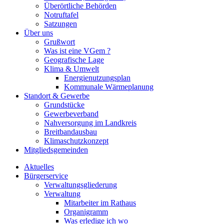
Überörtliche Behörden
Notruftafel
Satzungen
Über uns
Grußwort
Was ist eine VGem ?
Geografische Lage
Klima & Umwelt
Energienutzungsplan
Kommunale Wärmeplanung
Standort & Gewerbe
Grundstücke
Gewerbeverband
Nahversorgung im Landkreis
Breitbandausbau
Klimaschutzkonzept
Mitgliedsgemeinden
Aktuelles
Bürgerservice
Verwaltungsgliederung
Verwaltung
Mitarbeiter im Rathaus
Organigramm
Was erledige ich wo