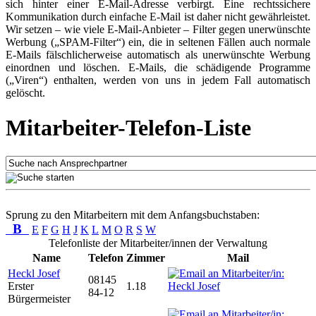
sich hinter einer E-Mail-Adresse verbirgt. Eine rechtssichere
Kommunikation durch einfache E-Mail ist daher nicht gewährleistet.
Wir setzen – wie viele E-Mail-Anbieter – Filter gegen unerwünschte
Werbung („SPAM-Filter“) ein, die in seltenen Fällen auch normale
E-Mails fälschlicherweise automatisch als unerwünschte Werbung
einordnen und löschen. E-Mails, die schädigende Programme
(„Viren“) enthalten, werden von uns in jedem Fall automatisch
gelöscht.
Mitarbeiter-Telefon-Liste
Sprung zu den Mitarbeitern mit dem Anfangsbuchstaben:
B
E
F
G
H
J
K
L
M
O
R
S
W
Telefonliste der Mitarbeiter/innen der Verwaltung
Name
Telefon
Zimmer
Mail
Heckl Josef
08145
Erster
1.18
84-12
Bürgermeister