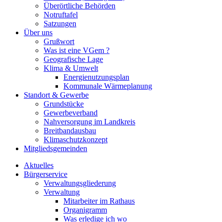
Überörtliche Behörden
Notruftafel
Satzungen
Über uns
Grußwort
Was ist eine VGem ?
Geografische Lage
Klima & Umwelt
Energienutzungsplan
Kommunale Wärmeplanung
Standort & Gewerbe
Grundstücke
Gewerbeverband
Nahversorgung im Landkreis
Breitbandausbau
Klimaschutzkonzept
Mitgliedsgemeinden
Aktuelles
Bürgerservice
Verwaltungsgliederung
Verwaltung
Mitarbeiter im Rathaus
Organigramm
Was erledige ich wo