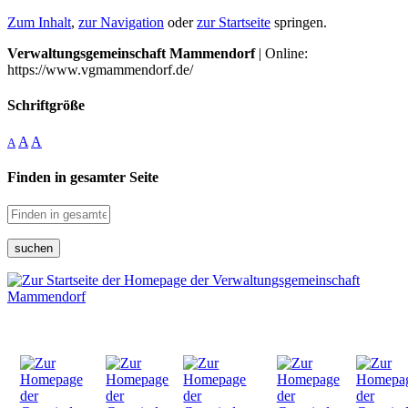
Zum Inhalt
,
zur Navigation
oder
zur Startseite
springen.
Verwaltungsgemeinschaft Mammendorf
| Online:
https://www.vgmammendorf.de/
Schriftgröße
A
A
A
Finden in gesamter Seite
suchen