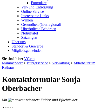
Formulare
Ver- und Entsorgung
Online Service
Interessante Links
Wahlen
Gesundheit (überregional)
Überörtliche Behörden
Notruftafel
Satzungen
Über uns
Standort & Gewerbe
Mitgliedsgemeinden
Sie sind hier:
VGem
Mammendorf
>
Bürgerservice
>
Verwaltung
>
Mitarbeiter im
Rathaus
Kontaktformular Sonja
Oberbacher
Mit
gekennzeichnete Felder sind Pflichtfelder.