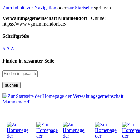
Zum Inhalt
,
zur Navigation
oder
zur Startseite
springen.
Verwaltungsgemeinschaft Mammendorf
| Online:
https://www.vgmammendorf.de/
Schriftgröße
A
A
A
Finden in gesamter Seite
suchen