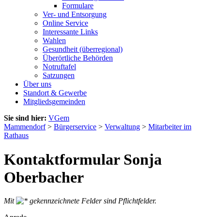
Formulare
Ver- und Entsorgung
Online Service
Interessante Links
Wahlen
Gesundheit (überregional)
Überörtliche Behörden
Notruftafel
Satzungen
Über uns
Standort & Gewerbe
Mitgliedsgemeinden
Sie sind hier:
VGem
Mammendorf
>
Bürgerservice
>
Verwaltung
>
Mitarbeiter im
Rathaus
Kontaktformular Sonja
Oberbacher
Mit
gekennzeichnete Felder sind Pflichtfelder.