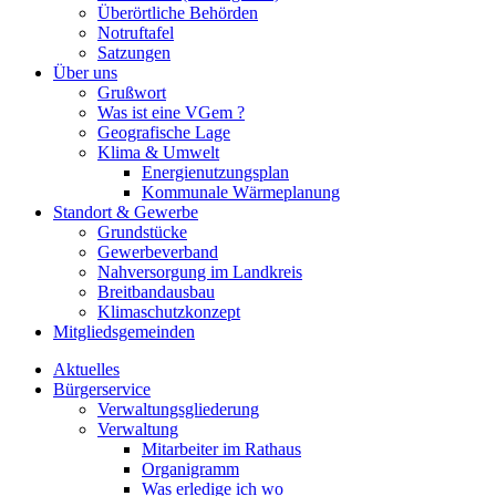
Überörtliche Behörden
Notruftafel
Satzungen
Über uns
Grußwort
Was ist eine VGem ?
Geografische Lage
Klima & Umwelt
Energienutzungsplan
Kommunale Wärmeplanung
Standort & Gewerbe
Grundstücke
Gewerbeverband
Nahversorgung im Landkreis
Breitbandausbau
Klimaschutzkonzept
Mitgliedsgemeinden
Aktuelles
Bürgerservice
Verwaltungsgliederung
Verwaltung
Mitarbeiter im Rathaus
Organigramm
Was erledige ich wo