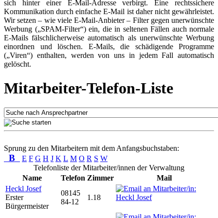
sich hinter einer E-Mail-Adresse verbirgt. Eine rechtssichere
Kommunikation durch einfache E-Mail ist daher nicht gewährleistet.
Wir setzen – wie viele E-Mail-Anbieter – Filter gegen unerwünschte
Werbung („SPAM-Filter“) ein, die in seltenen Fällen auch normale
E-Mails fälschlicherweise automatisch als unerwünschte Werbung
einordnen und löschen. E-Mails, die schädigende Programme
(„Viren“) enthalten, werden von uns in jedem Fall automatisch
gelöscht.
Mitarbeiter-Telefon-Liste
Sprung zu den Mitarbeitern mit dem Anfangsbuchstaben:
B
E
F
G
H
J
K
L
M
O
R
S
W
Telefonliste der Mitarbeiter/innen der Verwaltung
Name
Telefon
Zimmer
Mail
Heckl Josef
08145
Erster
1.18
84-12
Bürgermeister