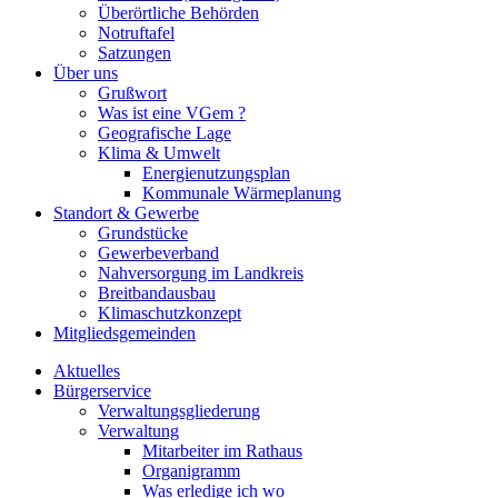
Überörtliche Behörden
Notruftafel
Satzungen
Über uns
Grußwort
Was ist eine VGem ?
Geografische Lage
Klima & Umwelt
Energienutzungsplan
Kommunale Wärmeplanung
Standort & Gewerbe
Grundstücke
Gewerbeverband
Nahversorgung im Landkreis
Breitbandausbau
Klimaschutzkonzept
Mitgliedsgemeinden
Aktuelles
Bürgerservice
Verwaltungsgliederung
Verwaltung
Mitarbeiter im Rathaus
Organigramm
Was erledige ich wo