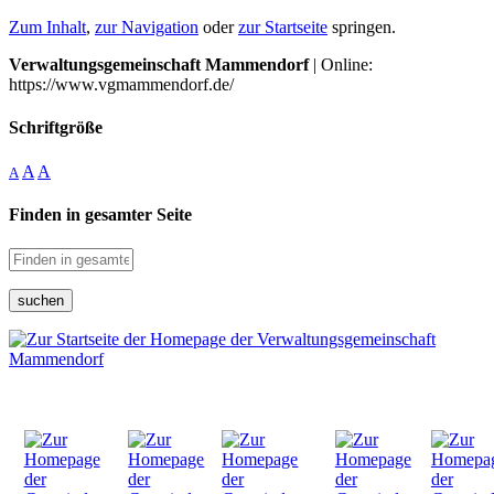
Zum Inhalt
,
zur Navigation
oder
zur Startseite
springen.
Verwaltungsgemeinschaft Mammendorf
| Online:
https://www.vgmammendorf.de/
Schriftgröße
A
A
A
Finden in gesamter Seite
suchen