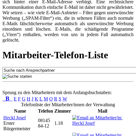
sich hinter einer E-Mail-Adresse verbirgt. Eine rechtssichere
Kommunikation durch einfache E-Mail ist daher nicht gewährleistet.
Wir setzen – wie viele E-Mail-Anbieter – Filter gegen unerwünschte
Werbung („SPAM-Filter“) ein, die in seltenen Fällen auch normale
E-Mails fälschlicherweise automatisch als unerwünschte Werbung
einordnen und löschen. E-Mails, die schädigende Programme
(„Viren“) enthalten, werden von uns in jedem Fall automatisch
gelöscht.
Mitarbeiter-Telefon-Liste
Sprung zu den Mitarbeitern mit dem Anfangsbuchstaben:
B
E
F
G
H
J
K
L
M
O
R
S
W
Telefonliste der Mitarbeiter/innen der Verwaltung
Name
Telefon
Zimmer
Mail
Heckl Josef
08145
Erster
1.18
84-12
Bürgermeister