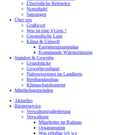
Überörtliche Behörden
Notruftafel
Satzungen
Über uns
Grußwort
Was ist eine VGem ?
Geografische Lage
Klima & Umwelt
Energienutzungsplan
Kommunale Wärmeplanung
Standort & Gewerbe
Grundstücke
Gewerbeverband
Nahversorgung im Landkreis
Breitbandausbau
Klimaschutzkonzept
Mitgliedsgemeinden
Aktuelles
Bürgerservice
Verwaltungsgliederung
Verwaltung
Mitarbeiter im Rathaus
Organigramm
Was erledige ich wo