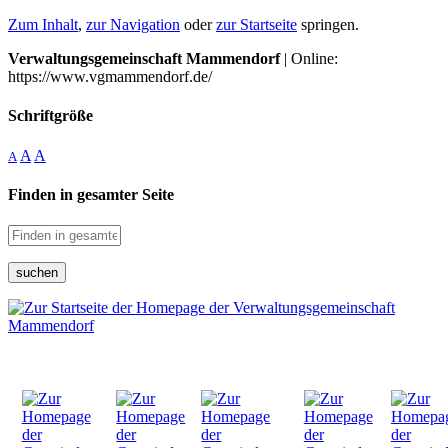
Zum Inhalt
,
zur Navigation
oder
zur Startseite
springen.
Verwaltungsgemeinschaft Mammendorf
| Online:
https://www.vgmammendorf.de/
Schriftgröße
A
A
A
Finden in gesamter Seite
suchen