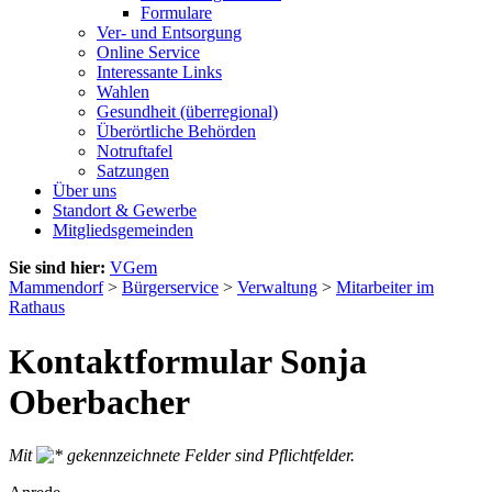
Formulare
Ver- und Entsorgung
Online Service
Interessante Links
Wahlen
Gesundheit (überregional)
Überörtliche Behörden
Notruftafel
Satzungen
Über uns
Standort & Gewerbe
Mitgliedsgemeinden
Sie sind hier:
VGem
Mammendorf
>
Bürgerservice
>
Verwaltung
>
Mitarbeiter im
Rathaus
Kontaktformular Sonja
Oberbacher
Mit
gekennzeichnete Felder sind Pflichtfelder.