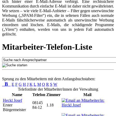
sich hinter einer E-Mail-Adresse verbirgt. Eine rechtssichere
Kommunikation durch einfache E-Mail ist daher nicht gewährleistet.
Wir setzen – wie viele E-Mail-Anbieter – Filter gegen unerwünschte
Werbung („SPAM-Filter“) ein, die in seltenen Fällen auch normale
E-Mails fälschlicherweise automatisch als unerwünschte Werbung
einordnen und löschen. E-Mails, die schädigende Programme
(„Viren“) enthalten, werden von uns in jedem Fall automatisch
gelöscht.
Mitarbeiter-Telefon-Liste
Sprung zu den Mitarbeitern mit dem Anfangsbuchstaben:
B
E
F
G
H
J
K
L
M
O
R
S
W
Telefonliste der Mitarbeiter/innen der Verwaltung
Name
Telefon
Zimmer
Mail
Heckl Josef
08145
Erster
1.18
84-12
Bürgermeister