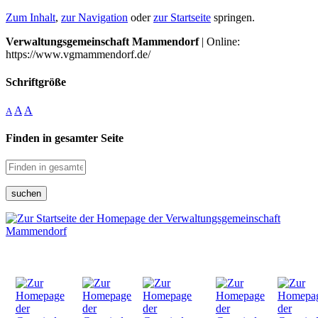
Zum Inhalt
,
zur Navigation
oder
zur Startseite
springen.
Verwaltungsgemeinschaft Mammendorf
| Online:
https://www.vgmammendorf.de/
Schriftgröße
A
A
A
Finden in gesamter Seite
suchen