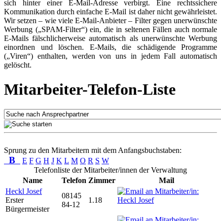
sich hinter einer E-Mail-Adresse verbirgt. Eine rechtssichere
Kommunikation durch einfache E-Mail ist daher nicht gewährleistet.
Wir setzen – wie viele E-Mail-Anbieter – Filter gegen unerwünschte
Werbung („SPAM-Filter“) ein, die in seltenen Fällen auch normale
E-Mails fälschlicherweise automatisch als unerwünschte Werbung
einordnen und löschen. E-Mails, die schädigende Programme
(„Viren“) enthalten, werden von uns in jedem Fall automatisch
gelöscht.
Mitarbeiter-Telefon-Liste
Sprung zu den Mitarbeitern mit dem Anfangsbuchstaben:
B
E
F
G
H
J
K
L
M
O
R
S
W
Telefonliste der Mitarbeiter/innen der Verwaltung
Name
Telefon
Zimmer
Mail
Heckl Josef
08145
Erster
1.18
84-12
Bürgermeister