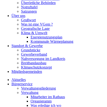
Überörtliche Behörden
Notruftafel
Satzungen
Über uns
Grußwort
Was ist eine VGem ?
Geografische Lage
Klima & Umwelt
Energienutzungsplan
Kommunale Wärmeplanung
Standort & Gewerbe
Grundstücke
Gewerbeverband
Nahversorgung im Landkreis
Breitbandausbau
Klimaschutzkonzept
Mitgliedsgemeinden
Aktuelles
Bürgerservice
Verwaltungsgliederung
Verwaltung
Mitarbeiter im Rathaus
Organigramm
Was erledige ich wo