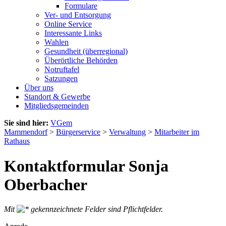
Formulare
Ver- und Entsorgung
Online Service
Interessante Links
Wahlen
Gesundheit (überregional)
Überörtliche Behörden
Notruftafel
Satzungen
Über uns
Standort & Gewerbe
Mitgliedsgemeinden
Sie sind hier:
VGem
Mammendorf
>
Bürgerservice
>
Verwaltung
>
Mitarbeiter im
Rathaus
Kontaktformular Sonja
Oberbacher
Mit
gekennzeichnete Felder sind Pflichtfelder.