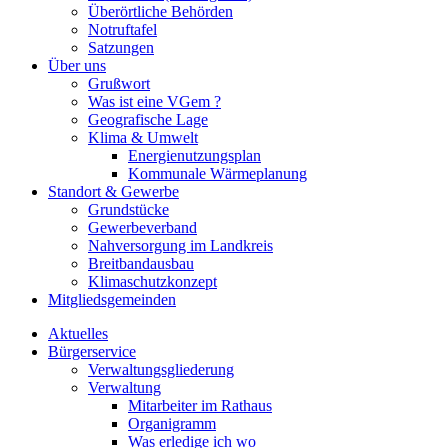
Überörtliche Behörden
Notruftafel
Satzungen
Über uns
Grußwort
Was ist eine VGem ?
Geografische Lage
Klima & Umwelt
Energienutzungsplan
Kommunale Wärmeplanung
Standort & Gewerbe
Grundstücke
Gewerbeverband
Nahversorgung im Landkreis
Breitbandausbau
Klimaschutzkonzept
Mitgliedsgemeinden
Aktuelles
Bürgerservice
Verwaltungsgliederung
Verwaltung
Mitarbeiter im Rathaus
Organigramm
Was erledige ich wo