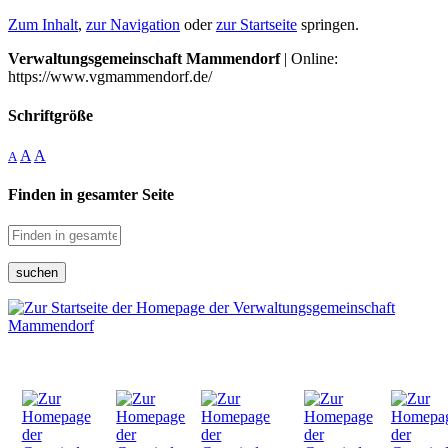
Zum Inhalt
,
zur Navigation
oder
zur Startseite
springen.
Verwaltungsgemeinschaft Mammendorf
| Online:
https://www.vgmammendorf.de/
Schriftgröße
A
A
A
Finden in gesamter Seite
suchen