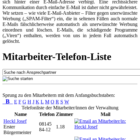
sich hinter einer E-Mail-Adresse verbirgt. Eine rechtssichere
Kommunikation durch einfache E-Mail ist daher nicht gewährleistet.
Wir setzen – wie viele E-Mail-Anbieter – Filter gegen unerwünschte
Werbung („SPAM-Filter“) ein, die in seltenen Fällen auch normale
E-Mails fälschlicherweise automatisch als unerwünschte Werbung
einordnen und löschen. E-Mails, die schädigende Programme
(„Viren“) enthalten, werden von uns in jedem Fall automatisch
gelöscht.
Mitarbeiter-Telefon-Liste
Sprung zu den Mitarbeitern mit dem Anfangsbuchstaben:
B
E
F
G
H
J
K
L
M
O
R
S
W
Telefonliste der Mitarbeiter/innen der Verwaltung
Name
Telefon
Zimmer
Mail
Heckl Josef
08145
Erster
1.18
84-12
Bürgermeister