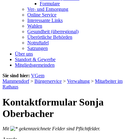
Formulare
Ver- und Entsorgung
Online Service
Interessante Links
Wahlen
Gesundheit (überregional)
Überörtliche Behörden
Notruftafel
Satzungen
Über uns
Standort & Gewerbe
Mitgliedsgemeinden
Sie sind hier:
VGem
Mammendorf
>
Bürgerservice
>
Verwaltung
>
Mitarbeiter im
Rathaus
Kontaktformular Sonja
Oberbacher
Mit
gekennzeichnete Felder sind Pflichtfelder.