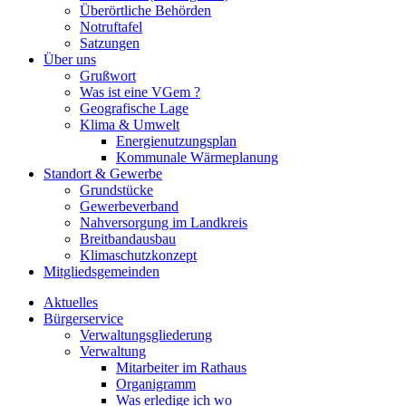
Überörtliche Behörden
Notruftafel
Satzungen
Über uns
Grußwort
Was ist eine VGem ?
Geografische Lage
Klima & Umwelt
Energienutzungsplan
Kommunale Wärmeplanung
Standort & Gewerbe
Grundstücke
Gewerbeverband
Nahversorgung im Landkreis
Breitbandausbau
Klimaschutzkonzept
Mitgliedsgemeinden
Aktuelles
Bürgerservice
Verwaltungsgliederung
Verwaltung
Mitarbeiter im Rathaus
Organigramm
Was erledige ich wo