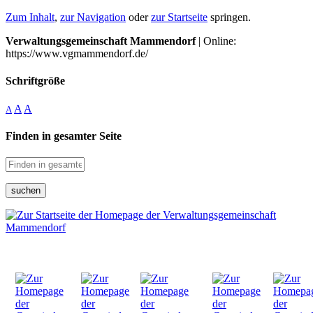
Zum Inhalt
,
zur Navigation
oder
zur Startseite
springen.
Verwaltungsgemeinschaft Mammendorf
| Online:
https://www.vgmammendorf.de/
Schriftgröße
A
A
A
Finden in gesamter Seite
suchen