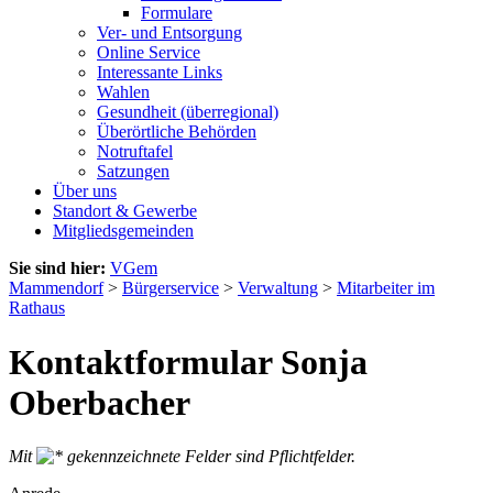
Formulare
Ver- und Entsorgung
Online Service
Interessante Links
Wahlen
Gesundheit (überregional)
Überörtliche Behörden
Notruftafel
Satzungen
Über uns
Standort & Gewerbe
Mitgliedsgemeinden
Sie sind hier:
VGem
Mammendorf
>
Bürgerservice
>
Verwaltung
>
Mitarbeiter im
Rathaus
Kontaktformular Sonja
Oberbacher
Mit
gekennzeichnete Felder sind Pflichtfelder.