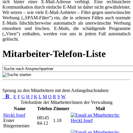
sich hinter einer E-Mail-Adresse verbirgt. Eine rechtssichere
Kommunikation durch einfache E-Mail ist daher nicht gewährleistet.
Wir setzen – wie viele E-Mail-Anbieter – Filter gegen unerwünschte
Werbung („SPAM-Filter“) ein, die in seltenen Fällen auch normale
E-Mails fälschlicherweise automatisch als unerwünschte Werbung
einordnen und löschen. E-Mails, die schädigende Programme
(„Viren“) enthalten, werden von uns in jedem Fall automatisch
gelöscht.
Mitarbeiter-Telefon-Liste
Sprung zu den Mitarbeitern mit dem Anfangsbuchstaben:
B
E
F
G
H
J
K
L
M
O
R
S
W
Telefonliste der Mitarbeiter/innen der Verwaltung
Name
Telefon
Zimmer
Mail
Heckl Josef
08145
Erster
1.18
84-12
Bürgermeister