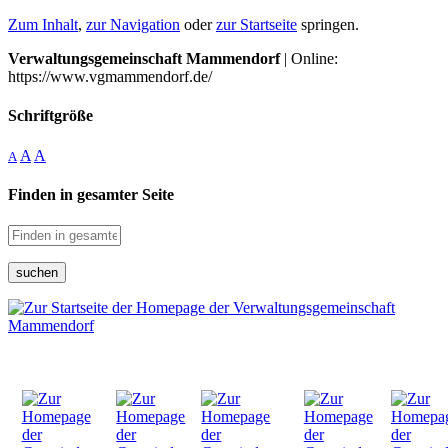
Zum Inhalt
,
zur Navigation
oder
zur Startseite
springen.
Verwaltungsgemeinschaft Mammendorf
| Online:
https://www.vgmammendorf.de/
Schriftgröße
A
A
A
Finden in gesamter Seite
suchen