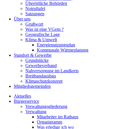
Überörtliche Behörden
Notruftafel
Satzungen
Über uns
Grußwort
Was ist eine VGem ?
Geografische Lage
Klima & Umwelt
Energienutzungsplan
Kommunale Wärmeplanung
Standort & Gewerbe
Grundstücke
Gewerbeverband
Nahversorgung im Landkreis
Breitbandausbau
Klimaschutzkonzept
Mitgliedsgemeinden
Aktuelles
Bürgerservice
Verwaltungsgliederung
Verwaltung
Mitarbeiter im Rathaus
Organigramm
Was erledige ich wo