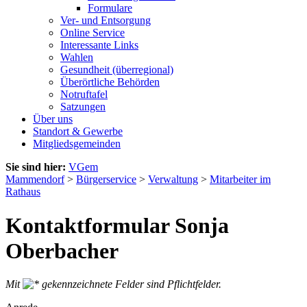
Formulare
Ver- und Entsorgung
Online Service
Interessante Links
Wahlen
Gesundheit (überregional)
Überörtliche Behörden
Notruftafel
Satzungen
Über uns
Standort & Gewerbe
Mitgliedsgemeinden
Sie sind hier:
VGem
Mammendorf
>
Bürgerservice
>
Verwaltung
>
Mitarbeiter im
Rathaus
Kontaktformular Sonja
Oberbacher
Mit
gekennzeichnete Felder sind Pflichtfelder.