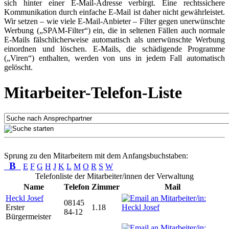
sich hinter einer E-Mail-Adresse verbirgt. Eine rechtssichere
Kommunikation durch einfache E-Mail ist daher nicht gewährleistet.
Wir setzen – wie viele E-Mail-Anbieter – Filter gegen unerwünschte
Werbung („SPAM-Filter“) ein, die in seltenen Fällen auch normale
E-Mails fälschlicherweise automatisch als unerwünschte Werbung
einordnen und löschen. E-Mails, die schädigende Programme
(„Viren“) enthalten, werden von uns in jedem Fall automatisch
gelöscht.
Mitarbeiter-Telefon-Liste
Sprung zu den Mitarbeitern mit dem Anfangsbuchstaben:
B
E
F
G
H
J
K
L
M
O
R
S
W
Telefonliste der Mitarbeiter/innen der Verwaltung
Name
Telefon
Zimmer
Mail
Heckl Josef
08145
Erster
1.18
84-12
Bürgermeister