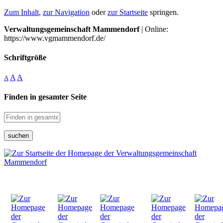
Zum Inhalt
,
zur Navigation
oder
zur Startseite
springen.
Verwaltungsgemeinschaft Mammendorf
| Online:
https://www.vgmammendorf.de/
Schriftgröße
A
A
A
Finden in gesamter Seite
suchen