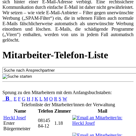
sich hinter einer E-Mail-Adresse verbirgt. Eine rechtssichere
Kommunikation durch einfache E-Mail ist daher nicht gewährleistet.
Wir setzen – wie viele E-Mail-Anbieter – Filter gegen unerwünschte
Werbung („SPAM-Filter“) ein, die in seltenen Fällen auch normale
E-Mails fälschlicherweise automatisch als unerwünschte Werbung
einordnen und löschen. E-Mails, die schädigende Programme
(„Viren“) enthalten, werden von uns in jedem Fall automatisch
gelöscht.
Mitarbeiter-Telefon-Liste
Sprung zu den Mitarbeitern mit dem Anfangsbuchstaben:
B
E
F
G
H
J
K
L
M
O
R
S
W
Telefonliste der Mitarbeiter/innen der Verwaltung
Name
Telefon
Zimmer
Mail
Heckl Josef
08145
Erster
1.18
84-12
Bürgermeister