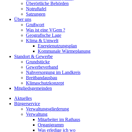
Überörtliche Behörden
Notruftafel
Satzungen
Über uns
Grußwort
Was ist eine VGem ?
Geografische Lage
Klima & Umwelt
Energienutzungsplan
Kommunale Wärmeplanung
Standort & Gewerbe
Grundstücke
Gewerbeverband
Nahversorgung im Landkreis
Breitbandausbau
Klimaschutzkonzept
Mitgliedsgemeinden
Aktuelles
Bürgerservice
Verwaltungsgliederung
Verwaltung
Mitarbeiter im Rathaus
Organigramm
Was erledige ich wo