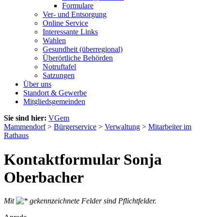
Formulare
Ver- und Entsorgung
Online Service
Interessante Links
Wahlen
Gesundheit (überregional)
Überörtliche Behörden
Notruftafel
Satzungen
Über uns
Standort & Gewerbe
Mitgliedsgemeinden
Sie sind hier:
VGem
Mammendorf
>
Bürgerservice
>
Verwaltung
>
Mitarbeiter im
Rathaus
Kontaktformular Sonja
Oberbacher
Mit
gekennzeichnete Felder sind Pflichtfelder.