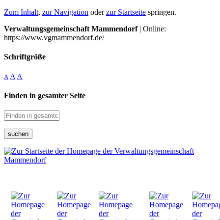
Zum Inhalt
,
zur Navigation
oder
zur Startseite
springen.
Verwaltungsgemeinschaft Mammendorf
| Online:
https://www.vgmammendorf.de/
Schriftgröße
A
A
A
Finden in gesamter Seite
suchen