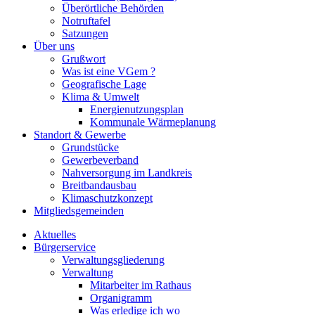
Überörtliche Behörden
Notruftafel
Satzungen
Über uns
Grußwort
Was ist eine VGem ?
Geografische Lage
Klima & Umwelt
Energienutzungsplan
Kommunale Wärmeplanung
Standort & Gewerbe
Grundstücke
Gewerbeverband
Nahversorgung im Landkreis
Breitbandausbau
Klimaschutzkonzept
Mitgliedsgemeinden
Aktuelles
Bürgerservice
Verwaltungsgliederung
Verwaltung
Mitarbeiter im Rathaus
Organigramm
Was erledige ich wo