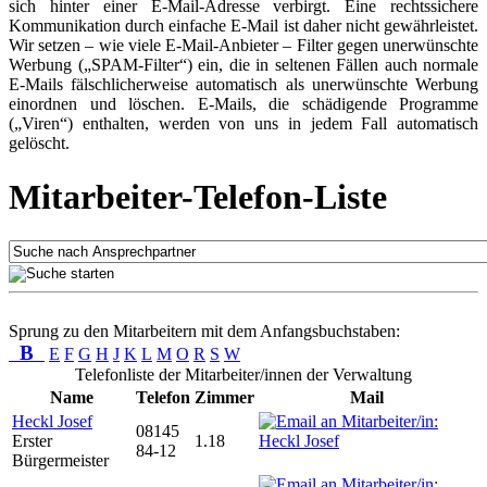
sich hinter einer E-Mail-Adresse verbirgt. Eine rechtssichere
Kommunikation durch einfache E-Mail ist daher nicht gewährleistet.
Wir setzen – wie viele E-Mail-Anbieter – Filter gegen unerwünschte
Werbung („SPAM-Filter“) ein, die in seltenen Fällen auch normale
E-Mails fälschlicherweise automatisch als unerwünschte Werbung
einordnen und löschen. E-Mails, die schädigende Programme
(„Viren“) enthalten, werden von uns in jedem Fall automatisch
gelöscht.
Mitarbeiter-Telefon-Liste
Sprung zu den Mitarbeitern mit dem Anfangsbuchstaben:
B
E
F
G
H
J
K
L
M
O
R
S
W
Telefonliste der Mitarbeiter/innen der Verwaltung
Name
Telefon
Zimmer
Mail
Heckl Josef
08145
Erster
1.18
84-12
Bürgermeister