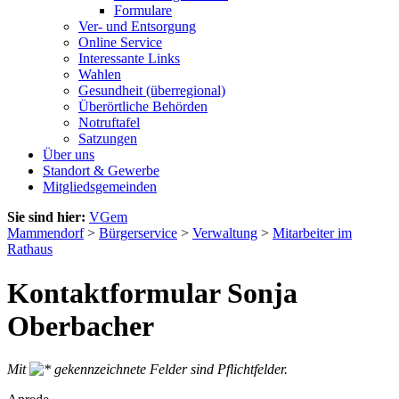
Formulare
Ver- und Entsorgung
Online Service
Interessante Links
Wahlen
Gesundheit (überregional)
Überörtliche Behörden
Notruftafel
Satzungen
Über uns
Standort & Gewerbe
Mitgliedsgemeinden
Sie sind hier:
VGem
Mammendorf
>
Bürgerservice
>
Verwaltung
>
Mitarbeiter im
Rathaus
Kontaktformular Sonja
Oberbacher
Mit
gekennzeichnete Felder sind Pflichtfelder.